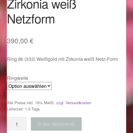
Zirkonia weiß
Im Gedenken an
Netzform
Impressum
Karneval 2015 – Schmuck zu Fasching & Co.
390,00
€
Karneval 2019 – Schmuck zu Fasching & Co.
Ring 8k (333) Weißgold mit Zirkonia weiß Netz-Form
Karneval 2020 – Schmuck zu Fasching & Co.
Ringweite
Kasse
Liefer- und Versandkosten
Alle Preise inkl. 19% MwSt.
zzgl. Versandkosten
Lieferzeit: 1-3 Tage
Magisches und Festliches zu Halloween
Ring
In den Warenkorb
333
Magisches und Festliches zu Halloween