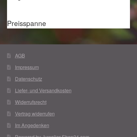
Preisspanne
AGB
Impressum
Datenschutz
Liefer- und Versandkosten
Widerrufsrecht
Vertrag widerrufen
Im Angedenken
Powered by Juwelier-Shop24.com