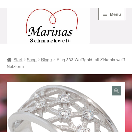
Zur
Zum
Menü
Navigation
Inhalt
springen
springen
Start
Start
Shop
Ringe
Ring 333 Weißgold mit Zirkonia weiß
Netzform
AGB
Beispiel-Seite
Datenschutz
Geschenke zu Ostern 2023
Geschenke zu Ostern 2024