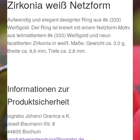
Zirkonia weiß Netzform
Ostergeschenke finden für Ostern 2019
Aufwendig und elegant designter Ring aus 8k (333)
Ostergeschenke finden für Ostern 2020
Weißgold. Der Ring ist kreiert mit einem Netzform-Motiv
aus teilmattiertem 8k (333) Weißgold und neun
Ostergeschenke finden für Ostern 2021
facettierten Zirkonia in weiß. Maße: Gewicht ca. 3,0 g,
Breite ca. 9,6 mm, Tiefe ca. 2,8 mm.
Ostergeschenke finden für Ostern 2022
Partner
Informationen zur
Shop
Produktsicherheit
Startseite
jograbo Johann Granica e.K.
Josef-Baumann-Str. 8
Startseite
44805 Bochum
produktverantwortung@jograbo.de