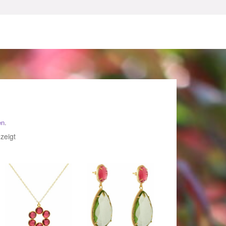
en
.
sum
Nach
zeigt
Beliebtheit
sortiert