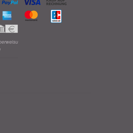
berweisu
g