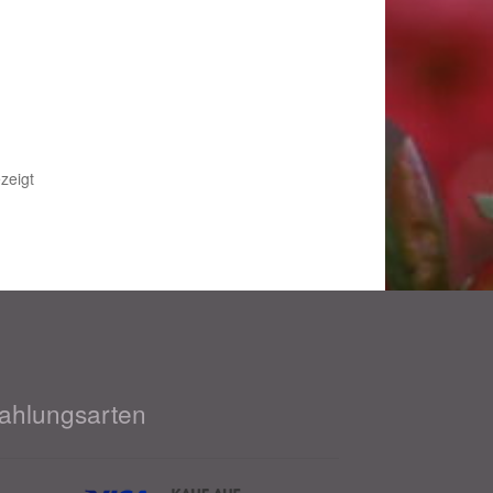
Nach
zeigt
Beliebtheit
sortiert
ahlungsarten