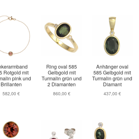
nkerarmband
Ring oval 585
Anhänger oval
5 Rotgold mit
Gelbgold mit
585 Gelbgold mit
malin pink und
Turmalin grün und
Turmalin grün und
Brillanten
2 Diamanten
Diamant
582,00
€
860,00
€
437,00
€