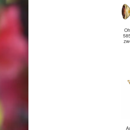
Oh
585
zw
A