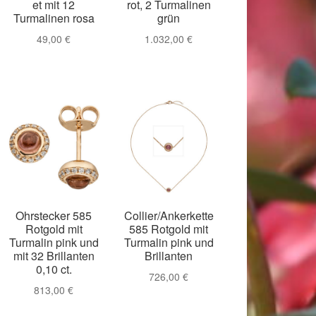
et mit 12
rot, 2 Turmalinen
Turmalinen rosa
grün
49,00
€
1.032,00
€
Ohrstecker 585
Collier/Ankerkette
Rotgold mit
585 Rotgold mit
Turmalin pink und
Turmalin pink und
mit 32 Brillanten
Brillanten
0,10 ct.
726,00
€
813,00
€