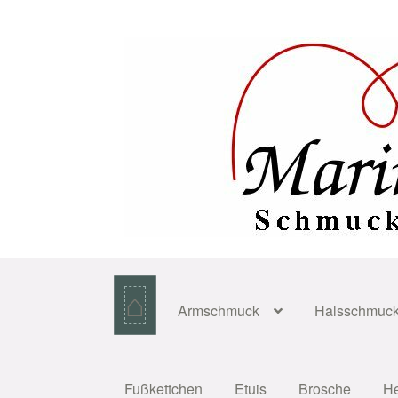
Zur
Zum
Navigation
Inhalt
springen
springen
⌂
Armschmuck
Halsschmuc
Fußkettchen
Etuis
Brosche
H