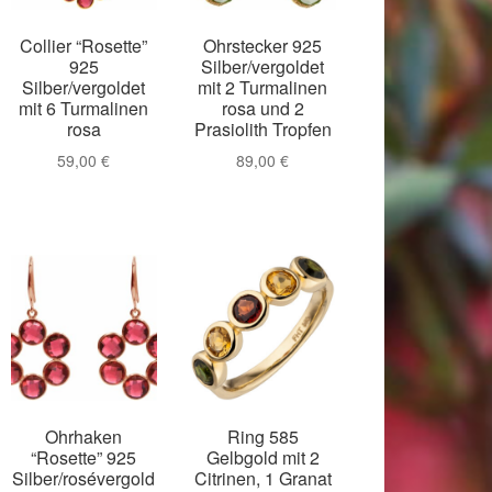
Collier “Rosette”
Ohrstecker 925
925
Silber/vergoldet
Silber/vergoldet
mit 2 Turmalinen
mit 6 Turmalinen
rosa und 2
rosa
Prasiolith Tropfen
59,00
€
89,00
€
018
Ohrhaken
Ring 585
“Rosette” 925
Gelbgold mit 2
Silber/rosévergold
Citrinen, 1 Granat