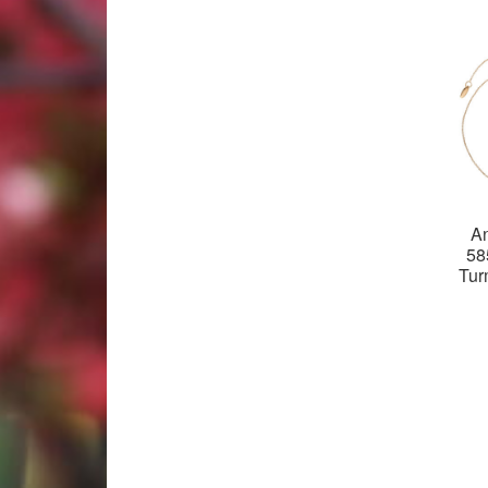
A
58
Tur