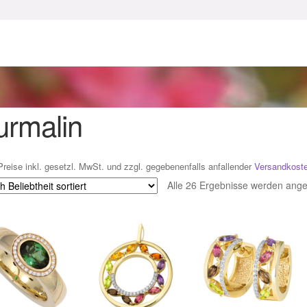
enke zu Ostern 2023
Geschenke zu Ostern 2024
chenkideen für Weihnachten 2023
chenkideen für Weihnachten 2025
urmalin
lloween Schmuck online kaufen 2016
Preise inkl. gesetzl. MwSt. und zzgl. gegebenenfalls anfallender
Versandkost
lloween Schmuck online kaufen 2018
Im Gedenken an
Impres
Alle 26 Ergebnisse werden ange
o.
Karneval 2019 – Schmuck zu Fasching & Co.
o.
Kasse
Liefer- und Versandkosten
gisches und Festliches zu Halloween