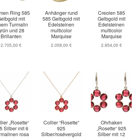
021
Magisches und Festliches zu Halloween 2022
Mein Konto
men Ring 585
Anhänger rund
Creolen 585
elbgold mit
585 Gelbgold mit
Gelbgold mit
nem Turmalin
Edelsteinen
Edelsteinen
ergeschenke finden für Ostern 2016
grün und 28
multicolor
multicolor
Brillanten
Marquise
Marquise
ergeschenke finden für Ostern 2018
2.705,00
€
2.058,00
€
2.854,00
€
ergeschenke finden für Ostern 2020
ergeschenke finden für Ostern 2022
Partner
Shop
Startseite
alentinstag Geschenke
Vertrag widerrufen
Warenkorb
ebote 2016
Weihnachtsangebote 2017
Weihnachtsangebote 2
lier „Rosette“
Collier “Rosette”
Ohrhaken
ebote 2020
Weihnachtsangebote 2021
Widerrufsrecht
5 Silber mit 6
925
„Rosette“ 925
rmalinen rosa
Silber/rosévergold
Silber mit 12