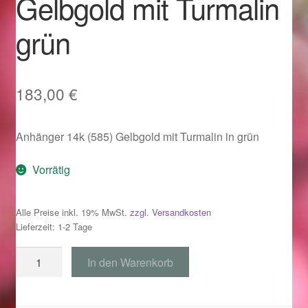
Gelbgold mit Turmalin
Im Gedenken an
grün
Impressum
Karneval 2015 – Schmuck zu Fasching & Co.
183,00
€
Karneval 2019 – Schmuck zu Fasching & Co.
Anhänger 14k (585) Gelbgold mit Turmalin in grün
Karneval 2020 – Schmuck zu Fasching & Co.
Vorrätig
Kasse
Alle Preise inkl. 19% MwSt.
zzgl. Versandkosten
Lieferzeit: 1-2 Tage
Liefer- und Versandkosten
Anhänger
In den Warenkorb
Magisches und Festliches zu Halloween
585
Gelbgold
Magisches und Festliches zu Halloween
mit