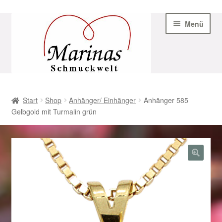
Zur
Zum
Menü
Navigation
Inhalt
springen
springen
Start
Start
Shop
Anhänger/ Einhänger
Anhänger 585
Gelbgold mit Turmalin grün
AGB
Beispiel-Seite
Datenschutz
Geschenke zu Ostern 2023
Geschenke zu Ostern 2024