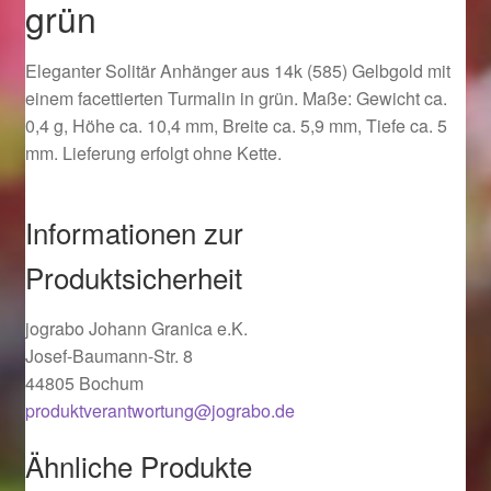
grün
Ostergeschenke finden für Ostern 2019
Eleganter Solitär Anhänger aus 14k (585) Gelbgold mit
Ostergeschenke finden für Ostern 2020
einem facettierten Turmalin in grün. Maße: Gewicht ca.
0,4 g, Höhe ca. 10,4 mm, Breite ca. 5,9 mm, Tiefe ca. 5
Ostergeschenke finden für Ostern 2021
mm. Lieferung erfolgt ohne Kette.
Ostergeschenke finden für Ostern 2022
Informationen zur
Partner
Produktsicherheit
Shop
jograbo Johann Granica e.K.
Josef-Baumann-Str. 8
Startseite
44805 Bochum
produktverantwortung@jograbo.de
Startseite
Ähnliche Produkte