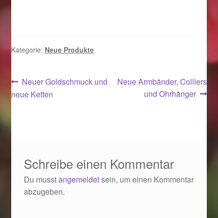
Kategorie:
Neue Produkte
Beitragsnavigation
Vorheriger
Nächster
Neuer Goldschmuck und
Neue Armbänder, Colliers
Beitrag:
Beitrag:
und Ohrhänger
neue Ketten
Schreibe einen Kommentar
Du musst
angemeldet
sein, um einen Kommentar
abzugeben.