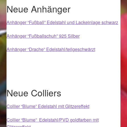
Valentinstag
Neue Anhänger
Valentinstag 2016
Anhänger “Fußball” Edelstahl und Lackeinlage schwarz
Valentinstag Geschenke
Anhänger “Fußballschuh” 925 Silber
Vertrag widerrufen
Anhänger “Drache” Edelstahl/teilgeschwärzt
Warenkorb
Weihnachtsangebote 2015
Neue Colliers
Weihnachtsangebote 2016
Weihnachtsangebote 2017
Collier “Blume” Edelstahl mit Glitzereffekt
Collier “Blume” Edelstahl/PVD goldfarben mit
Weihnachtsangebote 2018
Glitzereffekt