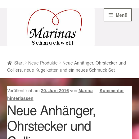
Zur
Zum
Menü
Navigation
Inhalt
springen
springen
Start
Start
Neue Produkte
Neue Anhänger, Ohrstecker und
Colliers, neue Kugelketten und ein neues Schmuck Set
AGB
Beispiel-Seite
Veröffentlicht am
20. Juni 2016
von
Marina
—
Kommentar
hinterlassen
Datenschutz
Neue Anhänger,
Ohrstecker und
Geschenke zu Ostern 2023
Geschenke zu Ostern 2024