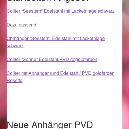
Im Gedenken an
Collier “Seestern” Edelstahl mit Lackeinlage schwarz
Impressum
Dazu passend:
Karneval 2015 – Schmuck zu Fasching & Co.
Ohrhänger “Seestern” Edelstahl mit Lackeinlage
schwarz
Karneval 2019 – Schmuck zu Fasching & Co.
Collier “Sonne” Edelstahl/PVD rotgoldfarben
Karneval 2020 – Schmuck zu Fasching & Co.
Collier mit Anhänger rund Edelstahl/ PVD goldfarben
Rosette
Kasse
Liefer- und Versandkosten
Magisches und Festliches zu Halloween
Neue Anhänger PVD
Magisches und Festliches zu Halloween