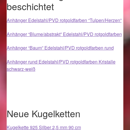
beschichtet
Magisches und Festliches zu Halloween 2021
Anhänger Edelstahl/PVD rotgoldfarben “Tulpen/Herzen”
Magisches und Festliches zu Halloween 2022
Anhänger “Blume/abstrakt” Edelstahl/PVD rotgoldfarben
Mein Konto
Anhänger “Baum” Edelstahl/PVD rotgoldfarben rund
Logout
Anhänger rund Edelstahl/PVD rotgoldfarben Kristalle
schwarz-weiß
Ostergeschenke finden für Ostern 2015
Ostergeschenke finden für Ostern 2016
Ostergeschenke finden für Ostern 2017
Neue Kugelketten
Ostergeschenke finden für Ostern 2018
Kugelkette 925 Silber 2,5 mm 90 cm