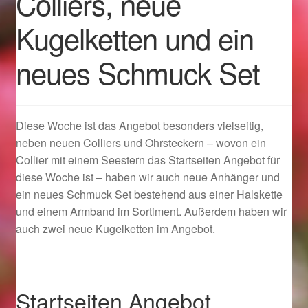
Colliers, neue
Kugelketten und ein
Geschenkideen für Weihnachten 2022
neues Schmuck Set
Geschenkideen für Weihnachten 2023
Geschenkideen für Weihnachten 2024
Diese Woche ist das Angebot besonders vielseitig,
Geschenkideen für Weihnachten 2025
neben neuen Colliers und Ohrsteckern – wovon ein
Collier mit einem Seestern das Startseiten Angebot für
Halloween Schmuck online kaufen 2015
diese Woche ist – haben wir auch neue Anhänger und
ein neues Schmuck Set bestehend aus einer Halskette
und einem Armband im Sortiment. Außerdem haben wir
Halloween Schmuck online kaufen 2016
auch zwei neue Kugelketten im Angebot.
Halloween Schmuck online kaufen 2017
Halloween Schmuck online kaufen 2018
Startseiten Angebot