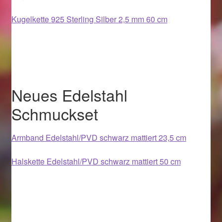
Ostergeschenke finden für Ostern 2019
Kugelkette 925 Sterling Silber 2,5 mm 60 cm
Ostergeschenke finden für Ostern 2020
Ostergeschenke finden für Ostern 2021
Neues Edelstahl
Ostergeschenke finden für Ostern 2022
Schmuckset
Partner
Armband Edelstahl/PVD schwarz mattiert 23,5 cm
Shop
Halskette Edelstahl/PVD schwarz mattiert 50 cm
Startseite
Startseite