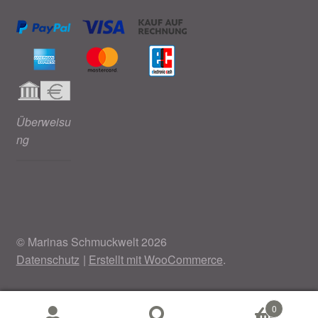
Überweisu
ng
© Marinas Schmuckwelt 2026
Datenschutz
Erstellt mit WooCommerce
.
0