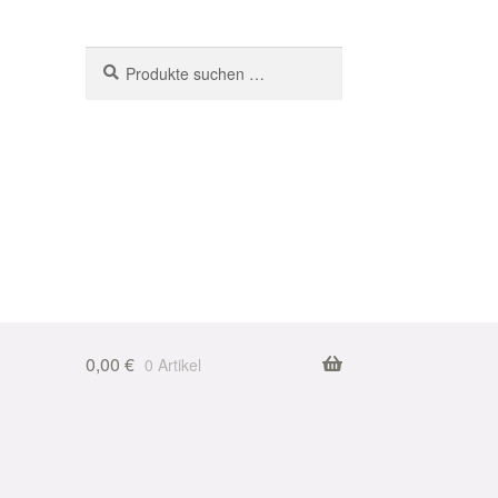
Suchen
Suchen
nach:
0,00
€
0 Artikel