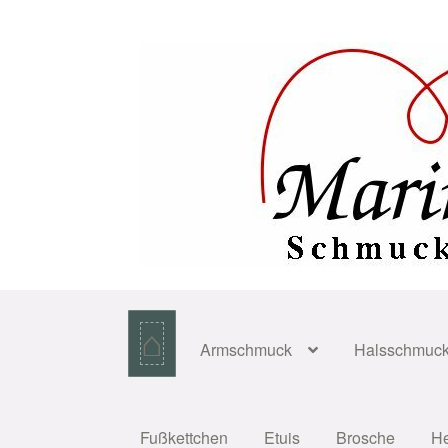
Zur
Zum
Navigation
Inhalt
springen
springen
⌂
Armschmuck
Halsschmuc
Fußkettchen
Etuis
Brosche
H