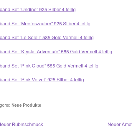
and Set “Undine” 925 Silber 4 teilig
and Set “Meereszauber” 925 Silber 4 teilig
and Set “Le Soleil” 585 Gold Vermeil 4 teilig
and Set “Krystal Adventure” 585 Gold Vermeil 4 teilig
and Set “Pink Cloud” 585 Gold Vermeil 4 teilig
and Set “Pink Velvet” 925 Silber 4 teilig
gorie:
Neue Produkte
itragsnavigation
orheriger
Nächster
Neuer Rubinschmuck
Neuer Amet
eitrag:
Beitrag: