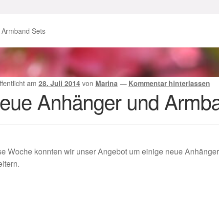
enke zu Ostern 2023
Geschenke zu Ostern 2024
 Armband Sets
chenkideen für Weihnachten 2023
chenkideen für Weihnachten 2025
ffentlicht am
28. Juli 2014
von
Marina
—
Kommentar hinterlassen
eue Anhänger und Armba
lloween Schmuck online kaufen 2016
lloween Schmuck online kaufen 2018
Im Gedenken an
Impres
se Woche konnten wir unser Angebot um einige neue Anhänger
o.
Karneval 2019 – Schmuck zu Fasching & Co.
itern.
o.
Kasse
Liefer- und Versandkosten
gisches und Festliches zu Halloween