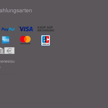
ahlungsarten
berweisu
g