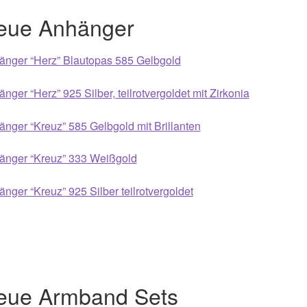
eue Anhänger
021
Magisches und Festliches zu Halloween 2022
Mein Konto
ergeschenke finden für Ostern 2016
änger “Herz” Blautopas 585 Gelbgold
nger “Herz” 925 Silber, teilrotvergoldet mit Zirkonia
ergeschenke finden für Ostern 2018
nger “Kreuz” 585 Gelbgold mit Brillanten
ergeschenke finden für Ostern 2020
änger “Kreuz” 333 Weißgold
ergeschenke finden für Ostern 2022
Partner
Shop
Startseite
nger “Kreuz” 925 Silber teilrotvergoldet
alentinstag Geschenke
Vertrag widerrufen
Warenkorb
ebote 2016
Weihnachtsangebote 2017
Weihnachtsangebote 2
ebote 2020
Weihnachtsangebote 2021
Widerrufsrecht
eue Armband Sets