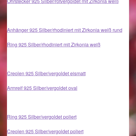
Ohrstecker 925 Silber/rotvergoldet mit Zirkonia weiß
Im Gedenken an
Impressum
Anhänger 925 Silber/rhodiniert mit Zirkonia weiß rund
Karneval 2015 – Schmuck zu Fasching & Co.
Ring 925 Silber/rhodiniert mit Zirkonia weiß
Karneval 2019 – Schmuck zu Fasching & Co.
Karneval 2020 – Schmuck zu Fasching & Co.
Creolen 925 Silber/vergoldet eismatt
Kasse
Armreif 925 Silber/vergoldet oval
Liefer- und Versandkosten
Ring 925 Silber/vergoldet poliert
Magisches und Festliches zu Halloween
Creolen 925 Silber/vergoldet poliert
Magisches und Festliches zu Halloween