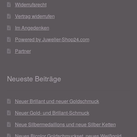
Widerrufsrecht
Weihnachtsangebote 2019
Vertrag widerrufen
Weihnachtsangebote 2020
Im Angedenken
Powered by Juwelier-Shop24.com
Weihnachtsangebote 2021
Partner
Widerrufsrecht
Woocommerce Predictive Search
Neueste Beiträge
Neuer Brillant und neuer Goldschmuck
Neuer Gold- und Brillant-Schmuck
Neue Silbermedaillons und neue Silber Ketten
Neues Bicolor Goldschmuckset, neues Weißgold