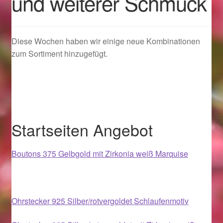
und weiterer Schmuck
Geschenkideen für Weihnachten 2022
Diese Wochen haben wir einige neue Kombinationen
Geschenkideen für Weihnachten 2023
zum Sortiment hinzugefügt.
Geschenkideen für Weihnachten 2024
Geschenkideen für Weihnachten 2025
Startseiten Angebot
Halloween Schmuck online kaufen 2015
Boutons 375 Gelbgold mit Zirkonia weiß Marquise
Halloween Schmuck online kaufen 2016
Halloween Schmuck online kaufen 2017
Ohrstecker 925 Silber/rotvergoldet Schlaufenmotiv
Halloween Schmuck online kaufen 2018