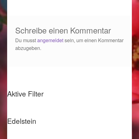
Ostergeschenke finden für Ostern 2019
Ostergeschenke finden für Ostern 2020
Schreibe einen Kommentar
Du musst
angemeldet
sein, um einen Kommentar
Ostergeschenke finden für Ostern 2021
abzugeben.
Ostergeschenke finden für Ostern 2022
Partner
Shop
Aktive Filter
Startseite
Edelstein
Startseite