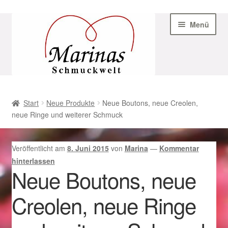
Zur
Zum
Menü
Navigation
Inhalt
springen
springen
Start
Start
Neue Produkte
Neue Boutons, neue Creolen,
neue Ringe und weiterer Schmuck
AGB
Beispiel-Seite
Veröffentlicht am
8. Juni 2015
von
Marina
—
Kommentar
hinterlassen
Datenschutz
Neue Boutons, neue
Creolen, neue Ringe
Geschenke zu Ostern 2023
Geschenke zu Ostern 2024