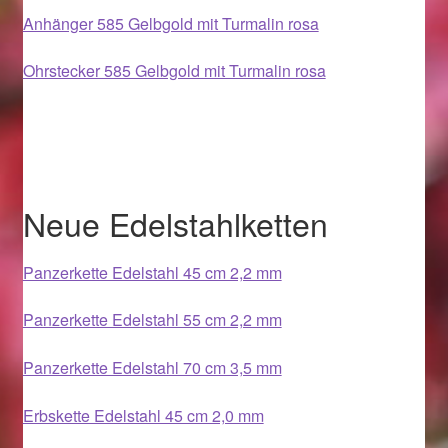
Im Gedenken an
Anhänger 585 Gelbgold mit Turmalin rosa
Ohrstecker 585 Gelbgold mit Turmalin rosa
Impressum
Karneval 2015 – Schmuck zu Fasching & Co.
Karneval 2019 – Schmuck zu Fasching & Co.
Neue Edelstahlketten
Karneval 2020 – Schmuck zu Fasching & Co.
Panzerkette Edelstahl 45 cm 2,2 mm
Kasse
Panzerkette Edelstahl 55 cm 2,2 mm
Liefer- und Versandkosten
Panzerkette Edelstahl 70 cm 3,5 mm
Magisches und Festliches zu Halloween
Erbskette Edelstahl 45 cm 2,0 mm
Magisches und Festliches zu Halloween