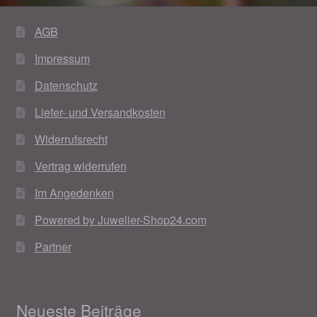
Weihnachtsangebote 2019
AGB
Impressum
Weihnachtsangebote 2020
Datenschutz
Weihnachtsangebote 2021
Liefer- und Versandkosten
Widerrufsrecht
Widerrufsrecht
Vertrag widerrufen
Woocommerce Predictive Search
Im Angedenken
Powered by Juwelier-Shop24.com
Partner
Neueste Beiträge