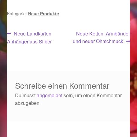
Ostergeschenke finden für Ostern 2019
Kategorie:
Neue Produkte
Ostergeschenke finden für Ostern 2020
Beitragsnavigation
Vorheriger
Nächster
Neue Landkarten
Neue Ketten, Armbänder
Ostergeschenke finden für Ostern 2021
Beitrag:
Beitrag:
und neuer Ohrschmuck
Anhänger aus Silber
Ostergeschenke finden für Ostern 2022
Partner
Schreibe einen Kommentar
Shop
Du musst
angemeldet
sein, um einen Kommentar
abzugeben.
Startseite
Startseite