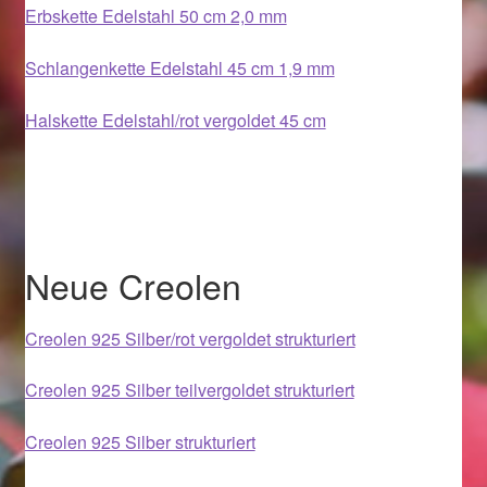
Erbskette Edelstahl 50 cm 2,0 mm
Magisches und Festliches zu Halloween 2021
Schlangenkette Edelstahl 45 cm 1,9 mm
Magisches und Festliches zu Halloween 2022
Halskette Edelstahl/rot vergoldet 45 cm
Mein Konto
Logout
Neue Creolen
Ostergeschenke finden für Ostern 2015
Creolen 925 Silber/rot vergoldet strukturiert
Ostergeschenke finden für Ostern 2016
Creolen 925 Silber teilvergoldet strukturiert
Ostergeschenke finden für Ostern 2017
Creolen 925 Silber strukturiert
Ostergeschenke finden für Ostern 2018