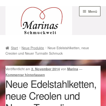
Zur
Zum
Menü
Navigation
Inhalt
springen
springen
Start
Start
Neue Produkte
Neue Edelstahlketten, neue
Creolen und Neuer Turmalin Schmuck
AGB
Beispiel-Seite
Veröffentlicht am
2. November 2014
von
Marina
—
Kommentar hinterlassen
Datenschutz
Neue Edelstahlketten,
neue Creolen und
Geschenke zu Ostern 2023
Geschenke zu Ostern 2024