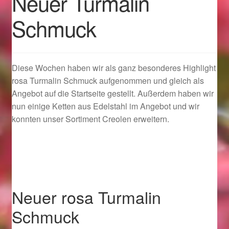
Neuer Turmalin
Schmuck
Geschenkideen für Weihnachten 2022
Geschenkideen für Weihnachten 2023
Diese Wochen haben wir als ganz besonderes Highlight
Geschenkideen für Weihnachten 2024
rosa Turmalin Schmuck aufgenommen und gleich als
Angebot auf die Startseite gestellt. Außerdem haben wir
Geschenkideen für Weihnachten 2025
nun einige Ketten aus Edelstahl im Angebot und wir
konnten unser Sortiment Creolen erweitern.
Halloween Schmuck online kaufen 2015
Halloween Schmuck online kaufen 2016
Halloween Schmuck online kaufen 2017
Neuer rosa Turmalin
Schmuck
Halloween Schmuck online kaufen 2018