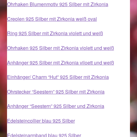
Ohrhaken Blumenmotiv 925 Silber mit Zirkonia
Im Gedenken an
Creolen 925 Silber mit Zirkonia weiß oval
Impressum
Ring 925 Silber mit Zirkonia violett und weiß
Karneval 2015 – Schmuck zu Fasching & Co.
Ohrhaken 925 Silber mit Zirkonia violett und weiß
Karneval 2019 – Schmuck zu Fasching & Co.
Anhänger 925 Silber mit Zirkonia viloett und weiß
Karneval 2020 – Schmuck zu Fasching & Co.
Einhänger/ Charm “Hut” 925 Silber mit Zirkonia
Kasse
Ohrstecker “Seestern” 925 Silber mit Zirkonia
Liefer- und Versandkosten
Anhänger “Seestern” 925 Silber und Zirkonia
Magisches und Festliches zu Halloween
Edelsteincollier blau 925 Silber
Edelsteinarmband blau 925 Silber
Magisches und Festliches zu Halloween