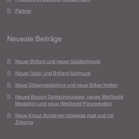
Weihnachtsangebote 2019
Partner
Weihnachtsangebote 2020
Neueste Beiträge
Weihnachtsangebote 2021
Widerrufsrecht
Neuer Brillant und neuer Goldschmuck
Neuer Gold- und Brillant-Schmuck
Woocommerce Predictive Search
Neue Silbermedaillons und neue Silber Ketten
Neues Bicolor Goldschmuckset, neues Weißgold
Medaillon und neue Weißgold Panzerketten
Neue Kreuz-Anhänger teilweise matt und mit
Zirkonia