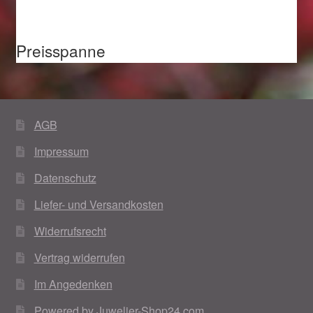
Valentinstag
Valentinstag 2016
Preisspanne
Valentinstag Geschenke
Vertrag widerrufen
AGB
Warenkorb
Impressum
Datenschutz
Weihnachtsangebote 2015
Liefer- und Versandkosten
Weihnachtsangebote 2016
Widerrufsrecht
Vertrag widerrufen
Weihnachtsangebote 2017
Im Angedenken
Weihnachtsangebote 2018
Powered by Juwelier-Shop24.com