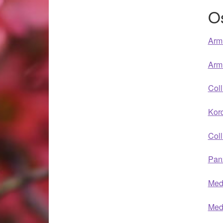
Woocommerce Predictive Search
O
Armr
Armr
Coll
Kor
Coll
Pan
Med
Meda