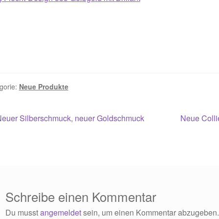
gorie:
Neue Produkte
itragsnavigation
orheriger
Nächster
Neuer Silberschmuck, neuer Goldschmuck
Neue Colli
eitrag:
Beitrag:
Schreibe einen Kommentar
Du musst
angemeldet
sein, um einen Kommentar abzugeben