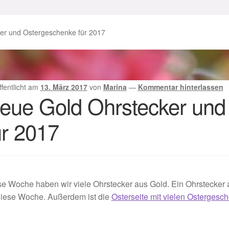
enke zu Ostern 2023
Geschenke zu Ostern 2024
er und Ostergeschenke für 2017
chenkideen für Weihnachten 2023
chenkideen für Weihnachten 2025
ffentlicht am
13. März 2017
von
Marina
—
Kommentar hinterlassen
eue Gold Ohrstecker und
lloween Schmuck online kaufen 2016
ür 2017
lloween Schmuck online kaufen 2018
Im Gedenken an
Impres
o.
Karneval 2019 – Schmuck zu Fasching & Co.
e Woche haben wir viele Ohrstecker aus Gold. Ein Ohrstecker a
o.
Kasse
Liefer- und Versandkosten
diese Woche. Außerdem ist die
Osterseite mit vielen Ostergesc
gisches und Festliches zu Halloween