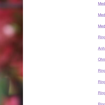
Meda
Meda
Meda
Ring
Anhä
Ohrs
Ring
Ring
Ring
Ring