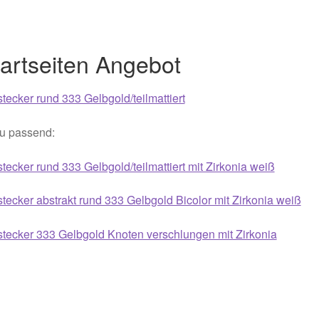
021
Magisches und Festliches zu Halloween 2022
Mein Konto
artseiten Angebot
ergeschenke finden für Ostern 2016
ergeschenke finden für Ostern 2018
tecker rund 333 Gelbgold/teilmattiert
u passend:
ergeschenke finden für Ostern 2020
tecker rund 333 Gelbgold/teilmattiert mit Zirkonia weiß
ergeschenke finden für Ostern 2022
Partner
Shop
Startseite
tecker abstrakt rund 333 Gelbgold Bicolor mit Zirkonia weiß
alentinstag Geschenke
Vertrag widerrufen
Warenkorb
tecker 333 Gelbgold Knoten verschlungen mit Zirkonia
ebote 2016
Weihnachtsangebote 2017
Weihnachtsangebote 2
ebote 2020
Weihnachtsangebote 2021
Widerrufsrecht