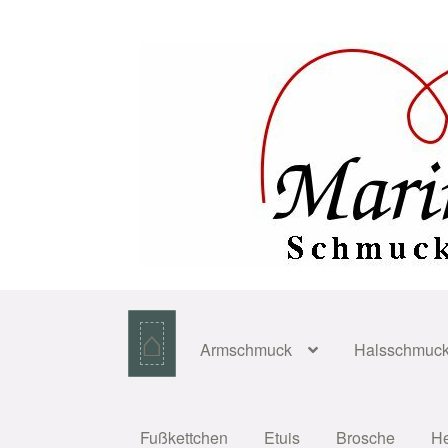
Zur
Zum
Navigation
Inhalt
springen
springen
⌂
Armschmuck
Halsschmuc
Fußkettchen
Etuis
Brosche
H