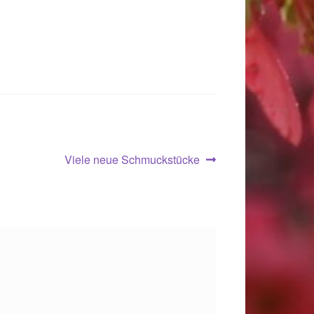
Nächster
Viele neue Schmuckstücke
Beitrag:
.