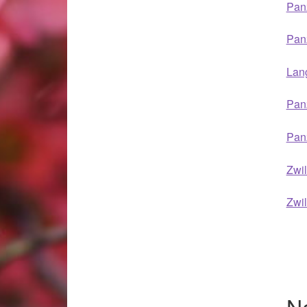
Woocommerce Predictive Search
Panz
Panz
Lang
Panz
Pan
Zwil
Zwil
N