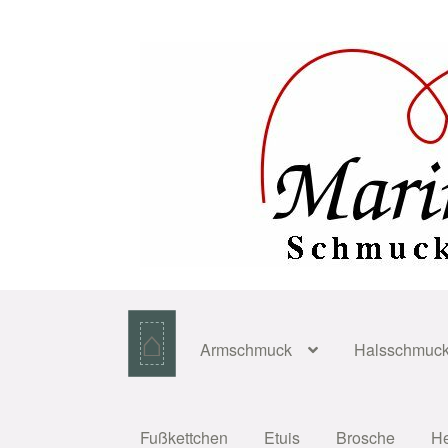
Zur
Zum
Navigation
Inhalt
springen
springen
⌂
Armschmuck
Halsschmuc
Fußkettchen
Etuis
Brosche
H