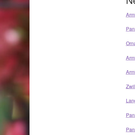
Arm
Pan
Orn
Armb
Arm
Zwi
Lan
Pan
Panz