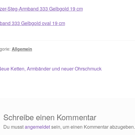
zer-Steg-Armband 333 Gelbgold 19 cm
band 333 Gelbgold oval 19 cm
gorie:
Allgemein
itragsnavigation
orheriger
Neue Ketten, Armbänder und neuer Ohrschmuck
eitrag:
Schreibe einen Kommentar
Du musst
angemeldet
sein, um einen Kommentar abzugeben