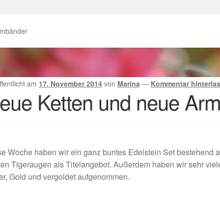
enke zu Ostern 2023
Geschenke zu Ostern 2024
rmbänder
chenkideen für Weihnachten 2023
chenkideen für Weihnachten 2025
ffentlicht am
17. November 2014
von
Marina
—
Kommentar hinterla
eue Ketten und neue Ar
lloween Schmuck online kaufen 2016
lloween Schmuck online kaufen 2018
Im Gedenken an
Impres
se Woche haben wir ein ganz buntes Edelstein Set bestehend 
o.
Karneval 2019 – Schmuck zu Fasching & Co.
en Tigeraugen als Titelangebot. Außerdem haben wir sehr vie
er, Gold und vergoldet aufgenommen.
o.
Kasse
Liefer- und Versandkosten
gisches und Festliches zu Halloween