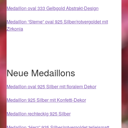
Im Gedenken an
Medaillon oval 333 Gelbgold Abstrakt-Design
Impressum
Medaillon “Sterne” oval 925 Silber/rotvergoldet mit
Zirkonia
Karneval 2015 – Schmuck zu Fasching & Co.
Karneval 2019 – Schmuck zu Fasching & Co.
Karneval 2020 – Schmuck zu Fasching & Co.
Neue Medaillons
Kasse
Medaillon oval 925 Silber mit floralem Dekor
Liefer- und Versandkosten
Medaillon 925 Silber mit Konfetti-Dekor
Magisches und Festliches zu Halloween
Medaillon rechteckig 925 Silber
Magisches und Festliches zu Halloween
Medaillon “Herz” 925 Silber/rotvergoldet teileismatt