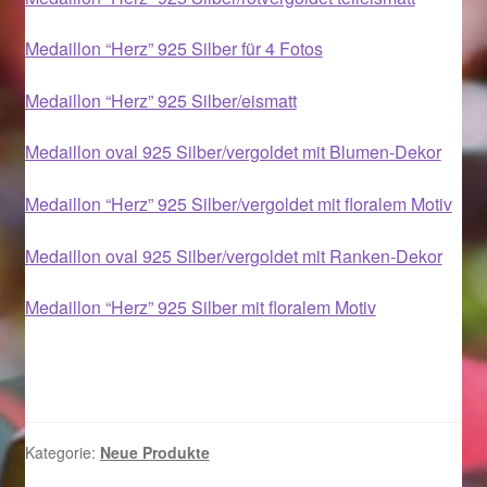
Medaillon “Herz” 925 Silber für 4 Fotos
Magisches und Festliches zu Halloween 2021
Medaillon “Herz” 925 Silber/eismatt
Magisches und Festliches zu Halloween 2022
Medaillon oval 925 Silber/vergoldet mit Blumen-Dekor
Mein Konto
Medaillon “Herz” 925 Silber/vergoldet mit floralem Motiv
Logout
Medaillon oval 925 Silber/vergoldet mit Ranken-Dekor
Ostergeschenke finden für Ostern 2015
Medaillon “Herz” 925 Silber mit floralem Motiv
Ostergeschenke finden für Ostern 2016
Ostergeschenke finden für Ostern 2017
Kategorie:
Neue Produkte
Ostergeschenke finden für Ostern 2018