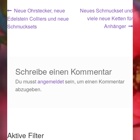
Ostergeschenke finden für Ostern 2019
Beitragsnavigation
Vorheriger
Nächster
Neue Ohrstecker, neue
Neues Schmuckset und
Beitrag:
Beitrag:
viele neue Ketten für
Edelstein Colliers und neue
Ostergeschenke finden für Ostern 2020
Anhänger
Schmucksets
Ostergeschenke finden für Ostern 2021
Ostergeschenke finden für Ostern 2022
Schreibe einen Kommentar
Partner
Du musst
angemeldet
sein, um einen Kommentar
abzugeben.
Shop
Startseite
Startseite
Aktive Filter