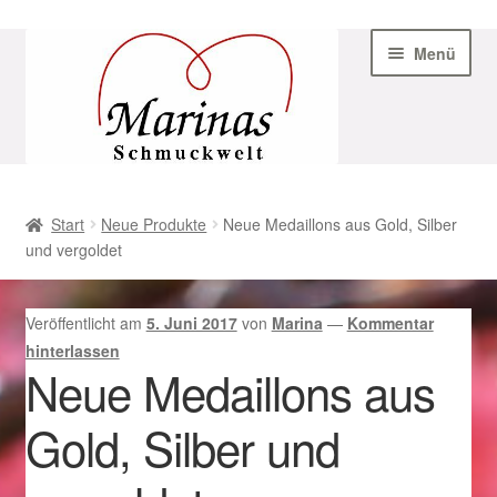
Zur
Zum
Menü
Navigation
Inhalt
springen
springen
Start
Start
Neue Produkte
Neue Medaillons aus Gold, Silber
und vergoldet
AGB
Beispiel-Seite
Veröffentlicht am
5. Juni 2017
von
Marina
—
Kommentar
hinterlassen
Datenschutz
Neue Medaillons aus
Gold, Silber und
Geschenke zu Ostern 2023
Geschenke zu Ostern 2024