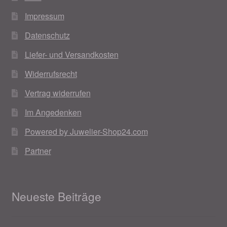
Weihnachtsangebote 2019
Impressum
Datenschutz
Weihnachtsangebote 2020
Liefer- und Versandkosten
Weihnachtsangebote 2021
Widerrufsrecht
Vertrag widerrufen
Widerrufsrecht
Im Angedenken
Woocommerce Predictive Search
Powered by Juwelier-Shop24.com
Partner
Neueste Beiträge