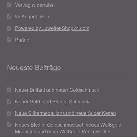
Vertrag widerrufen
Weihnachtsangebote 2019
Im Angedenken
Weihnachtsangebote 2020
Powered by Juwelier-Shop24.com
Partner
Weihnachtsangebote 2021
Widerrufsrecht
Neueste Beiträge
Woocommerce Predictive Search
Neuer Brillant und neuer Goldschmuck
Neuer Gold- und Brillant-Schmuck
Neue Silbermedaillons und neue Silber Ketten
Neues Bicolor Goldschmuckset, neues Weißgold
Medaillon und neue Weißgold Panzerketten