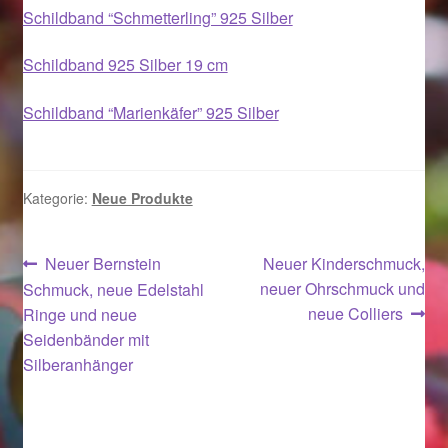
Schildband “Schmetterling” 925 Silber
Magisches und Festliches zu Halloween 2021
Schildband 925 Silber 19 cm
Magisches und Festliches zu Halloween 2022
Schildband “Marienkäfer” 925 Silber
Mein Konto
Kategorie:
Neue Produkte
Logout
Beitragsnavigation
Ostergeschenke finden für Ostern 2015
Vorheriger
Nächster
Neuer Bernstein
Neuer Kinderschmuck,
Beitrag:
Beitrag:
neuer Ohrschmuck und
Schmuck, neue Edelstahl
neue Colliers
Ostergeschenke finden für Ostern 2016
Ringe und neue
Seidenbänder mit
Silberanhänger
Ostergeschenke finden für Ostern 2017
Ostergeschenke finden für Ostern 2018