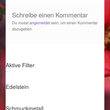
Ostergeschenke finden für Ostern 2019
Schreibe einen Kommentar
Ostergeschenke finden für Ostern 2020
Du musst
angemeldet
sein, um einen Kommentar
abzugeben.
Ostergeschenke finden für Ostern 2021
Ostergeschenke finden für Ostern 2022
Partner
Aktive Filter
Shop
Startseite
Edelstein
Startseite
Schmuckmetall