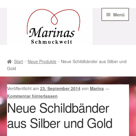
Zur
Zum
Menü
Navigation
Inhalt
springen
springen
Start
Start
Neue Produkte
Neue Schildbänder aus Silber und
Gold
AGB
Beispiel-Seite
Veröffentlicht am
23. September 2014
von
Marina
—
Kommentar hinterlassen
Datenschutz
Neue Schildbänder
aus Silber und Gold
Geschenke zu Ostern 2023
Geschenke zu Ostern 2024