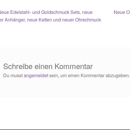
itragsnavigation
orheriger
Nächste
Neue Edelstahl- und Goldschmuck Sets, neue
Neue Oh
eitrag:
Beitrag:
ber Anhänger, neue Ketten und neuer Ohrschmuck
Schreibe einen Kommentar
Du musst
angemeldet
sein, um einen Kommentar abzugeben