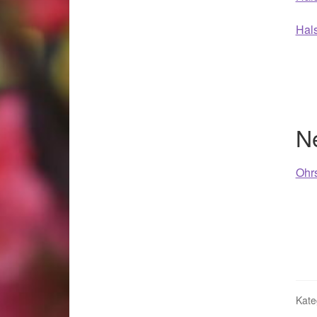
Hal
N
Ohrs
Kate