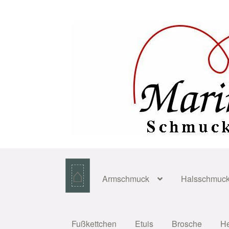
Zur
Zum
Navigation
Inhalt
springen
springen
⌂
Armschmuck
Halsschmuc
Fußkettchen
Etuis
Brosche
H