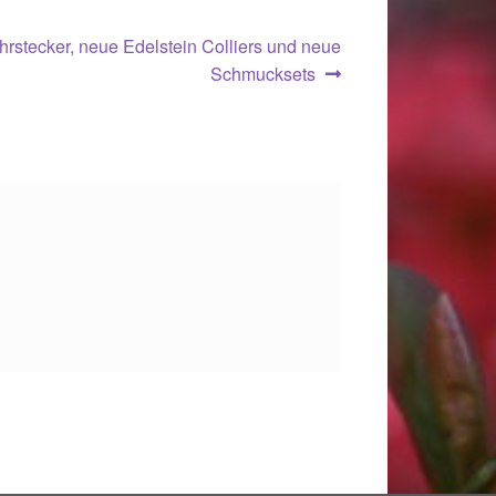
r
rstecker, neue Edelstein Colliers und neue
Schmucksets
.