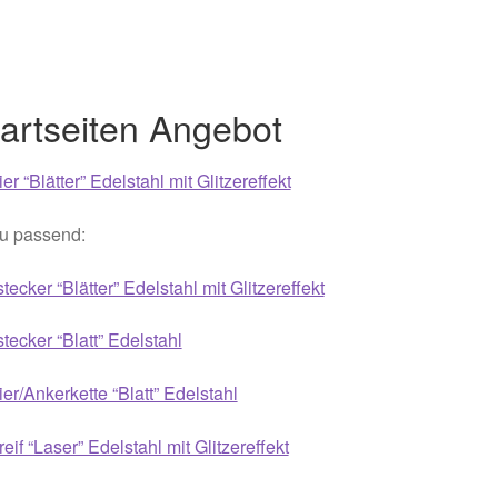
021
Magisches und Festliches zu Halloween 2022
Mein Konto
ergeschenke finden für Ostern 2016
artseiten Angebot
ergeschenke finden für Ostern 2018
ier “Blätter” Edelstahl mit Glitzereffekt
ergeschenke finden für Ostern 2020
u passend:
ergeschenke finden für Ostern 2022
Partner
Shop
Startseite
tecker “Blätter” Edelstahl mit Glitzereffekt
alentinstag Geschenke
Vertrag widerrufen
Warenkorb
tecker “Blatt” Edelstahl
ebote 2016
Weihnachtsangebote 2017
Weihnachtsangebote 2
ier/Ankerkette “Blatt” Edelstahl
eif “Laser” Edelstahl mit Glitzereffekt
ebote 2020
Weihnachtsangebote 2021
Widerrufsrecht