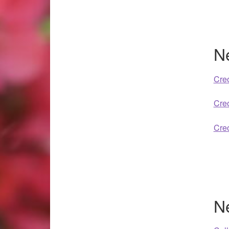
Woocommerce Predictive Search
N
Creo
Creo
Creo
N