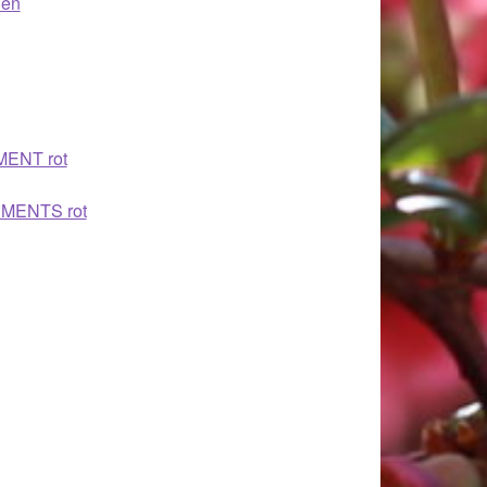
len
MENT rot
EMENTS rot