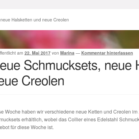
enke zu Ostern 2023
Geschenke zu Ostern 2024
neue Halsketten und neue Creolen
chenkideen für Weihnachten 2023
chenkideen für Weihnachten 2025
ffentlicht am
22. Mai 2017
von
Marina
—
Kommentar hinterlassen
eue Schmucksets, neue H
lloween Schmuck online kaufen 2016
eue Creolen
lloween Schmuck online kaufen 2018
Im Gedenken an
Impres
o.
Karneval 2019 – Schmuck zu Fasching & Co.
se Woche haben wir verschiedene neue Ketten und Creolen im 
o.
Kasse
Liefer- und Versandkosten
ucksets erhältlich, wobei das Collier eines Edelstahl Schmuckse
bot für diese Woche ist.
gisches und Festliches zu Halloween