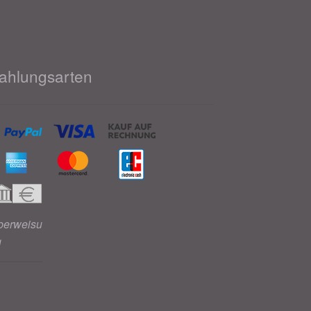
ahlungsarten
berweisu
g