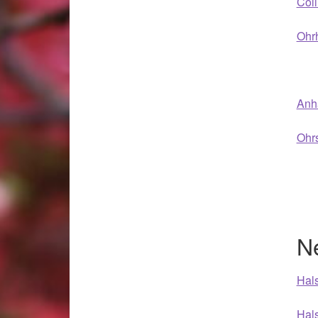
Coll
Ohrh
Anh
Ohr
N
Hals
Hals