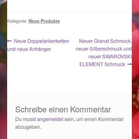
Ostergeschenke finden für Ostern 2019
Kategorie:
Neue Produkte
Ostergeschenke finden für Ostern 2020
Beitragsnavigation
Vorheriger
Nächster
Ostergeschenke finden für Ostern 2021
Neue Doppelankerketten
Neuer Granat Schmuck,
Beitrag:
Beitrag:
neuer Silberschmuck und
und neue Anhänger
neuer SWAROVSKI
Ostergeschenke finden für Ostern 2022
ELEMENT Schmuck
Partner
Shop
Schreibe einen Kommentar
Startseite
Du musst
angemeldet
sein, um einen Kommentar
Startseite
abzugeben.