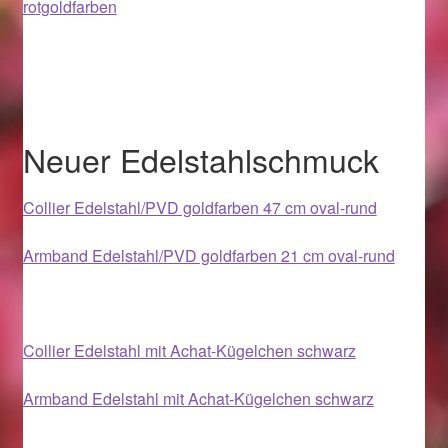
rotgoldfarben
Im Gedenken an
Impressum
Karneval 2015 – Schmuck zu Fasching & Co.
Neuer Edelstahlschmuck
Karneval 2019 – Schmuck zu Fasching & Co.
Collier Edelstahl/PVD goldfarben 47 cm oval-rund
Karneval 2020 – Schmuck zu Fasching & Co.
Armband Edelstahl/PVD goldfarben 21 cm oval-rund
Kasse
Liefer- und Versandkosten
Collier Edelstahl mit Achat-Kügelchen schwarz
Magisches und Festliches zu Halloween
Armband Edelstahl mit Achat-Kügelchen schwarz
Magisches und Festliches zu Halloween