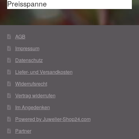
Preisspanne
Weihnachtsangebote 2019
Weihnachtsangebote 2020
AGB
Weihnachtsangebote 2021
Impressum
Widerrufsrecht
Datenschutz
Liefer- und Versandkosten
Woocommerce Predictive Search
Widerrufsrecht
Vertrag widerrufen
Im Angedenken
Powered by Juwelier-Shop24.com
Partner