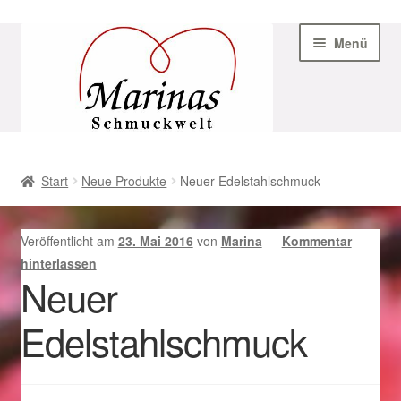
Zur
Zum
Menü
Navigation
Inhalt
springen
springen
Start
Start
Neue Produkte
Neuer Edelstahlschmuck
AGB
Veröffentlicht am
23. Mai 2016
von
Marina
—
Kommentar
Beispiel-Seite
hinterlassen
Neuer
Datenschutz
Edelstahlschmuck
Geschenke zu Ostern 2023
Geschenke zu Ostern 2024