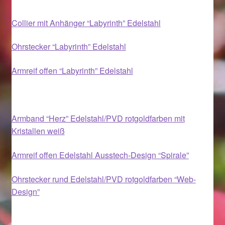
Collier mit Anhänger “Labyrinth” Edelstahl
Magisches und Festliches zu Halloween 2021
Ohrstecker “Labyrinth” Edelstahl
Magisches und Festliches zu Halloween 2022
Armreif offen “Labyrinth” Edelstahl
Mein Konto
Logout
Armband “Herz” Edelstahl/PVD rotgoldfarben mit
Kristallen weiß
Ostergeschenke finden für Ostern 2015
Armreif offen Edelstahl Ausstech-Design “Spirale”
Ostergeschenke finden für Ostern 2016
Ohrstecker rund Edelstahl/PVD rotgoldfarben “Web-
Ostergeschenke finden für Ostern 2017
Design”
Ostergeschenke finden für Ostern 2018