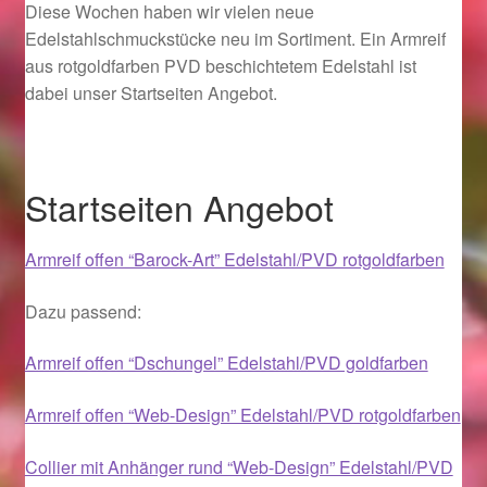
Diese Wochen haben wir vielen neue
Edelstahlschmuckstücke neu im Sortiment. Ein Armreif
Geschenkideen für Weihnachten 2022
aus rotgoldfarben PVD beschichtetem Edelstahl ist
dabei unser Startseiten Angebot.
Geschenkideen für Weihnachten 2023
Geschenkideen für Weihnachten 2024
Startseiten Angebot
Geschenkideen für Weihnachten 2025
Armreif offen “Barock-Art” Edelstahl/PVD rotgoldfarben
Halloween Schmuck online kaufen 2015
Dazu passend:
Halloween Schmuck online kaufen 2016
Armreif offen “Dschungel” Edelstahl/PVD goldfarben
Halloween Schmuck online kaufen 2017
Armreif offen “Web-Design” Edelstahl/PVD rotgoldfarben
Halloween Schmuck online kaufen 2018
Collier mit Anhänger rund “Web-Design” Edelstahl/PVD