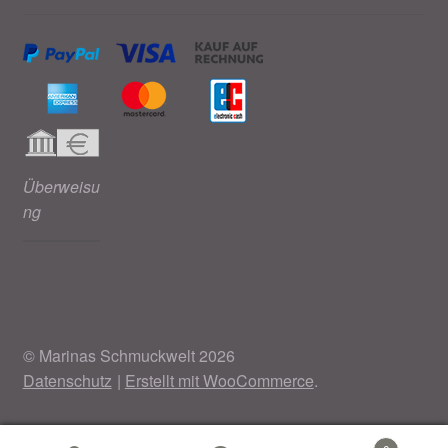
Überweisu
ng
© Marinas Schmuckwelt 2026
Datenschutz
Erstellt mit WooCommerce
.