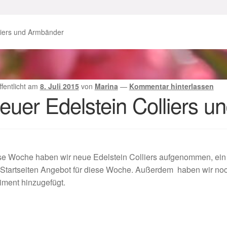
enke zu Ostern 2023
Geschenke zu Ostern 2024
liers und Armbänder
chenkideen für Weihnachten 2023
chenkideen für Weihnachten 2025
ffentlicht am
8. Juli 2015
von
Marina
—
Kommentar hinterlassen
euer Edelstein Colliers 
lloween Schmuck online kaufen 2016
lloween Schmuck online kaufen 2018
Im Gedenken an
Impres
e Woche haben wir neue Edelstein Colliers aufgenommen, ein La
o.
Karneval 2019 – Schmuck zu Fasching & Co.
 Startseiten Angebot für diese Woche. Außerdem haben wir no
iment hinzugefügt.
o.
Kasse
Liefer- und Versandkosten
gisches und Festliches zu Halloween