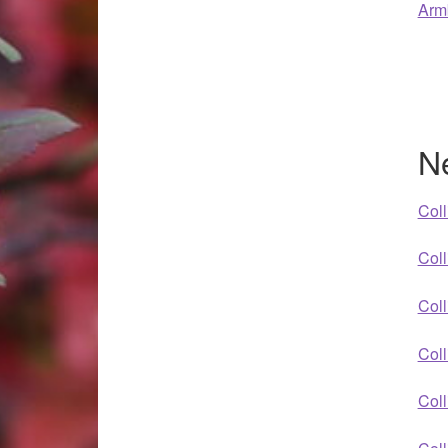
Woocommerce Predictive Search
Armb
Ne
Coll
Coll
Coll
Coll
Coll