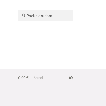
Suchen
Suchen
nach:
0,00
€
0 Artikel