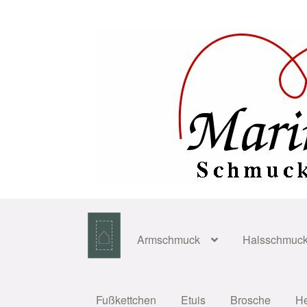
Zur
Zum
Navigation
Inhalt
springen
springen
⌂
Armschmuck
Halsschmuc
Fußkettchen
Etuis
Brosche
H