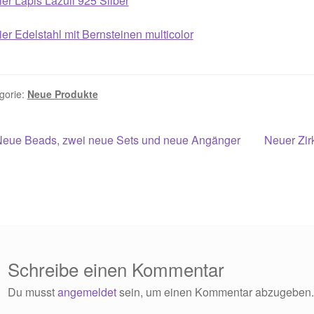
ier Lapis Lazuli 925 Silber
ier Edelstahl mit Bernsteinen multicolor
gorie:
Neue Produkte
itragsnavigation
orheriger
Nächster
Neue Beads, zwei neue Sets und neue Angänger
Neuer Zir
eitrag:
Beitrag:
Schreibe einen Kommentar
Du musst
angemeldet
sein, um einen Kommentar abzugeben