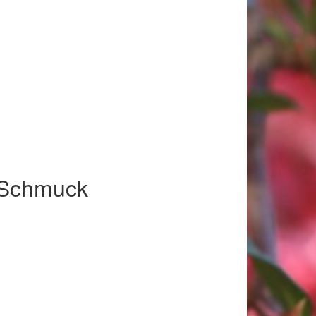
l Schmuck
018