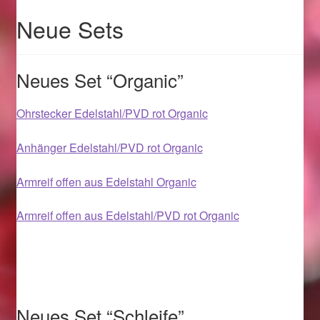
Im Gedenken an
Neue Sets
Impressum
Neues Set “Organic”
Karneval 2015 – Schmuck zu Fasching & Co.
Ohrstecker Edelstahl/PVD rot Organic
Karneval 2019 – Schmuck zu Fasching & Co.
Anhänger Edelstahl/PVD rot Organic
Karneval 2020 – Schmuck zu Fasching & Co.
Armreif offen aus Edelstahl Organic
Kasse
Armreif offen aus Edelstahl/PVD rot Organic
Liefer- und Versandkosten
Magisches und Festliches zu Halloween
Neues Set “Schleife”
Magisches und Festliches zu Halloween