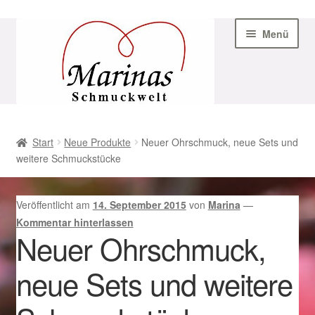
Zur
Zum
Menü
Navigation
Inhalt
springen
springen
Start
Start
Neue Produkte
Neuer Ohrschmuck, neue Sets und
weitere Schmuckstücke
AGB
Beispiel-Seite
Veröffentlicht am
14. September 2015
von
Marina
—
Kommentar hinterlassen
Datenschutz
Neuer Ohrschmuck,
neue Sets und weitere
Geschenke zu Ostern 2023
Geschenke zu Ostern 2024