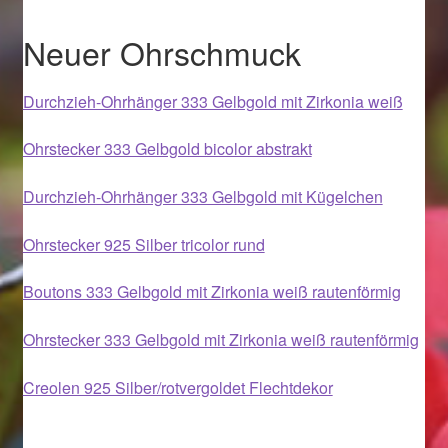
Ostergeschenke finden für Ostern 2019
Neuer Ohrschmuck
Ostergeschenke finden für Ostern 2020
Durchzieh-Ohrhänger 333 Gelbgold mit Zirkonia weiß
Ostergeschenke finden für Ostern 2021
Ohrstecker 333 Gelbgold bicolor abstrakt
Ostergeschenke finden für Ostern 2022
Durchzieh-Ohrhänger 333 Gelbgold mit Kügelchen
Partner
Ohrstecker 925 Silber tricolor rund
Shop
Boutons 333 Gelbgold mit Zirkonia weiß rautenförmig
Ohrstecker 333 Gelbgold mit Zirkonia weiß rautenförmig
Startseite
Creolen 925 Silber/rotvergoldet Flechtdekor
Startseite