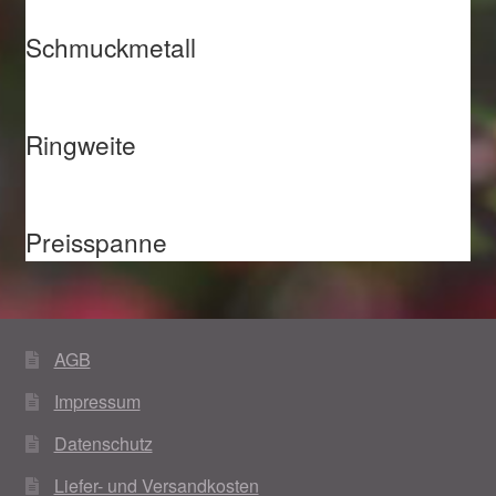
Schmuckmetall
Ringweite
Preisspanne
AGB
Impressum
Datenschutz
Liefer- und Versandkosten