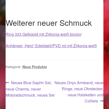
Valentinstag
Valentinstag 2016
Weiterer neuer Schmuck
Valentinstag Geschenke
Ring 333 Gelbgold mit Zirkonia weiß bicolor
Vertrag widerrufen
Anhänger „Herz“ Edelstahl/PVD rot mit Zirkonia weiß
Warenkorb
Weihnachtsangebote 2015
Kategorie:
Neue Produkte
Weihnachtsangebote 2016
Beitragsnavigation
Vorheriger
Nächster
Neues Blue Saphir Set,
Neues Onyx Armband, neue
Beitrag:
Beitrag:
Ringe, neue Ohrstecker,
neue Charms, neuer
Weihnachtsangebote 2017
neue Halsketten und
Motoradschmuck, neues Set
Colliers
Weihnachtsangebote 2018