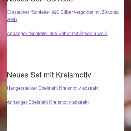
Ohrstecker “Schleife” 925 Silber/vergoldet mit Zirkonia
Magisches und Festliches zu Halloween 2021
weiß
Magisches und Festliches zu Halloween 2022
Anhänger “Schleife” 925 Silber mit Zirkonia weiß
Mein Konto
Logout
Neues Set mit Kreismotiv
Ostergeschenke finden für Ostern 2015
Hängerstecker Edelstahl Kreismotiv abstrakt
Ostergeschenke finden für Ostern 2016
Anhänger Edelstahl Kreismotiv abstrakt
Ostergeschenke finden für Ostern 2017
Ostergeschenke finden für Ostern 2018