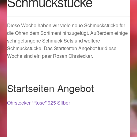
Schmuckstücke
Geschenkideen für Weihnachten 2022
Diese Woche haben wir viele neue Schmuckstücke für
Geschenkideen für Weihnachten 2023
die Ohren dem Sortiment hinzugefügt. Außerdem einige
sehr gelungene Schmuck Sets und weitere
Geschenkideen für Weihnachten 2024
Schmuckstücke. Das Startseiten Angebot für diese
Woche sind ein paar Rosen Ohrstecker.
Geschenkideen für Weihnachten 2025
Halloween Schmuck online kaufen 2015
Startseiten Angebot
Halloween Schmuck online kaufen 2016
Ohrstecker “Rose” 925 Silber
Halloween Schmuck online kaufen 2017
Halloween Schmuck online kaufen 2018