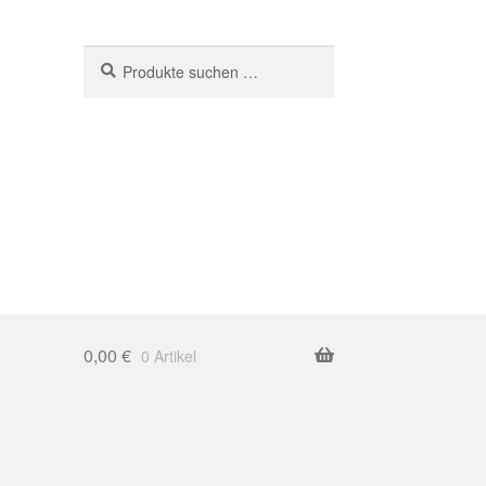
Suchen
Suchen
nach:
0,00
€
0 Artikel