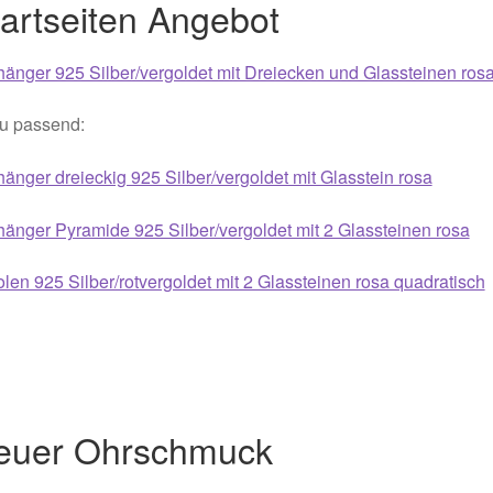
artseiten Angebot
021
Magisches und Festliches zu Halloween 2022
Mein Konto
änger 925 Silber/vergoldet mit Dreiecken und Glassteinen ros
ergeschenke finden für Ostern 2016
u passend:
ergeschenke finden für Ostern 2018
änger dreieckig 925 Silber/vergoldet mit Glasstein rosa
ergeschenke finden für Ostern 2020
änger Pyramide 925 Silber/vergoldet mit 2 Glassteinen rosa
ergeschenke finden für Ostern 2022
Partner
Shop
Startseite
len 925 Silber/rotvergoldet mit 2 Glassteinen rosa quadratisch
alentinstag Geschenke
Vertrag widerrufen
Warenkorb
ebote 2016
Weihnachtsangebote 2017
Weihnachtsangebote 2
euer Ohrschmuck
ebote 2020
Weihnachtsangebote 2021
Widerrufsrecht