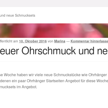
enke zu Ostern 2023
Geschenke zu Ostern 2024
und neue Schmucksets
chenkideen für Weihnachten 2023
chenkideen für Weihnachten 2025
ffentlicht am
10. Oktober 2016
von
Marina
—
Kommentar hinterlass
euer Ohrschmuck und ne
lloween Schmuck online kaufen 2016
lloween Schmuck online kaufen 2018
Im Gedenken an
Impres
se Woche haben wir viele neue Schmuckstücke wie Ohrhänger 
o.
Karneval 2019 – Schmuck zu Fasching & Co.
denen ein paar Ohrhänger Startseiten Angebot für diese Woche
mucksets im Angebot.
o.
Kasse
Liefer- und Versandkosten
gisches und Festliches zu Halloween