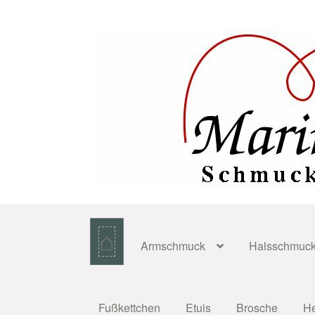
Zur
Zum
Navigation
Inhalt
springen
springen
⌂
Armschmuck
Halsschmuc
Fußkettchen
Etuis
Brosche
H