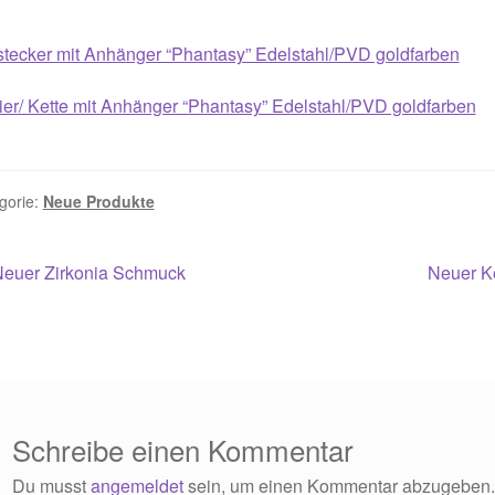
tecker mit Anhänger “Phantasy” Edelstahl/PVD goldfarben
ier/ Kette mit Anhänger “Phantasy” Edelstahl/PVD goldfarben
gorie:
Neue Produkte
itragsnavigation
orheriger
Nächste
Neuer Zirkonia Schmuck
Neuer K
eitrag:
Beitrag:
Schreibe einen Kommentar
Du musst
angemeldet
sein, um einen Kommentar abzugeben