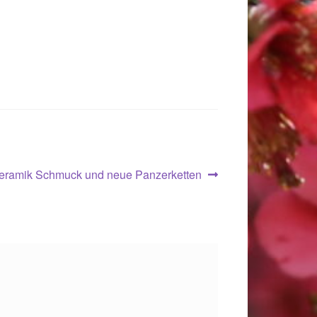
r
eramik Schmuck und neue Panzerketten
.