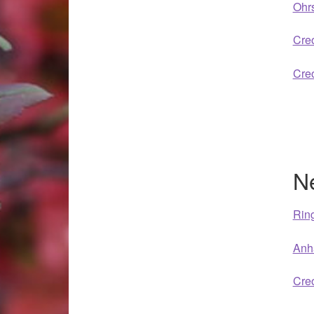
Woocommerce Predictive Search
Ohr
Creo
Creo
N
Ring
Anhä
Creo