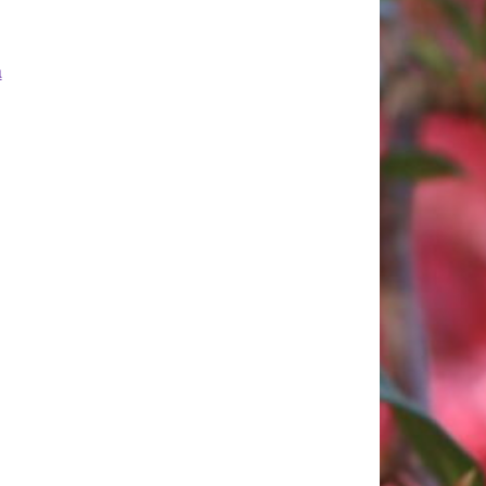
a
018