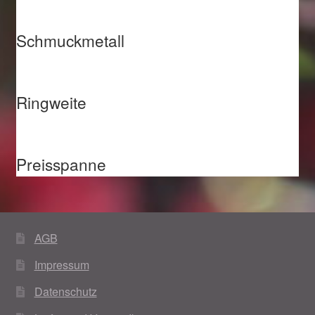
Schmuckmetall
Ringweite
Preisspanne
AGB
Impressum
Datenschutz