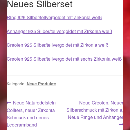
Neues Silberset
Weihnachtsangebote 2019
Ring 925 Silber/teilvergoldet mit Zirkonia weiß
Weihnachtsangebote 2020
Anhänger 925 Silber/teilvergoldet mit Zirkonia weiß
Weihnachtsangebote 2021
Creolen 925 Silber/teilvergoldet mit Zirkonia weiß
Widerrufsrecht
Creolen 925 Silber/teilvergoldet mit sechs Zirkonia weiß
Woocommerce Predictive Search
Kategorie:
Neue Produkte
Beitragsnavigation
Vorheriger
Nächster
Neue Naturedelstein
Neue Creolen, Neuer
Beitrag:
Beitrag:
Silberschmuck mit Zirkonia,
Colliers, neuer Zirkonia
Neue Ringe und Anhänger
Schmuck und neues
Lederarmband