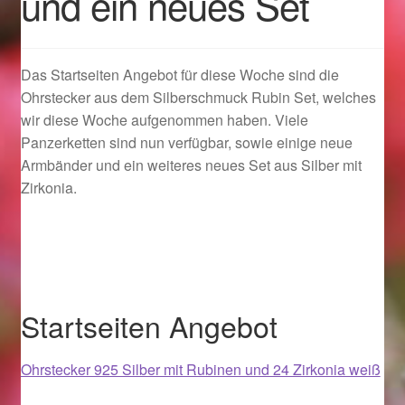
und ein neues Set
Geschenkideen für Weihnachten 2022
Das Startseiten Angebot für diese Woche sind die
Geschenkideen für Weihnachten 2023
Ohrstecker aus dem Silberschmuck Rubin Set, welches
wir diese Woche aufgenommen haben. Viele
Geschenkideen für Weihnachten 2024
Panzerketten sind nun verfügbar, sowie einige neue
Armbänder und ein weiteres neues Set aus Silber mit
Geschenkideen für Weihnachten 2025
Zirkonia.
Halloween Schmuck online kaufen 2015
Halloween Schmuck online kaufen 2016
Startseiten Angebot
Halloween Schmuck online kaufen 2017
Ohrstecker 925 Silber mit Rubinen und 24 Zirkonia weiß
Halloween Schmuck online kaufen 2018