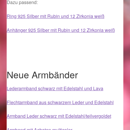
Dazu passend:
Im Gedenken an
Ring 925 Silber mit Rubin und 12 Zirkonia weiß
Impressum
Anhänger 925 Silber mit Rubin und 12 Zirkonia weiß
Karneval 2015 – Schmuck zu Fasching & Co.
Karneval 2019 – Schmuck zu Fasching & Co.
Karneval 2020 – Schmuck zu Fasching & Co.
Neue Armbänder
Kasse
Lederarmband schwarz mit Edelstahl und Lava
Liefer- und Versandkosten
Flechtarmband aus schwarzem Leder und Edelstahl
Magisches und Festliches zu Halloween
Armband Leder schwarz mit Edelstahl/teilvergoldet
Magisches und Festliches zu Halloween
Armband mit Achaten multicolor