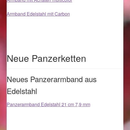
Armband Edelstahl mit Carbon
Magisches und Festliches zu Halloween 2021
Magisches und Festliches zu Halloween 2022
Mein Konto
Neue Panzerketten
Logout
Ostergeschenke finden für Ostern 2015
Neues Panzerarmband aus
Edelstahl
Ostergeschenke finden für Ostern 2016
Panzerarmband Edelstahl 21 cm 7,9 mm
Ostergeschenke finden für Ostern 2017
Ostergeschenke finden für Ostern 2018