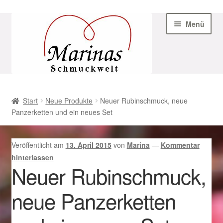
Zur
Zum
Menü
Navigation
Inhalt
springen
springen
Start
Start
Neue Produkte
Neuer Rubinschmuck, neue
Panzerketten und ein neues Set
AGB
Beispiel-Seite
Veröffentlicht am
13. April 2015
von
Marina
—
Kommentar
hinterlassen
Datenschutz
Neuer Rubinschmuck,
neue Panzerketten
Geschenke zu Ostern 2023
Geschenke zu Ostern 2024