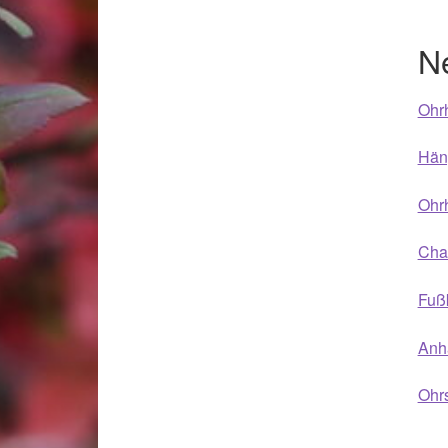
Woocommerce Predictive Search
N
Ohrh
Häng
Ohrh
Cha
Fußk
Anhä
Ohrs