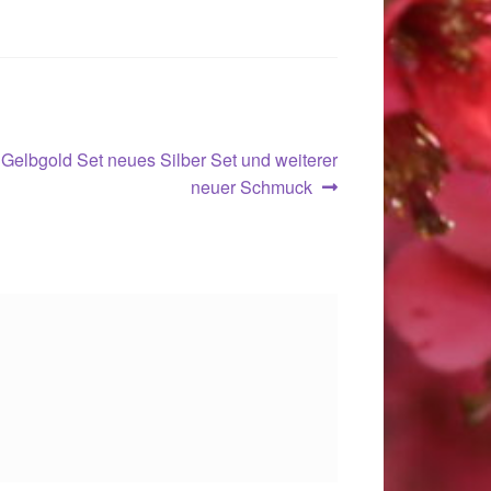
er
Gelbgold Set neues Silber Set und weiterer
:
neuer Schmuck
.