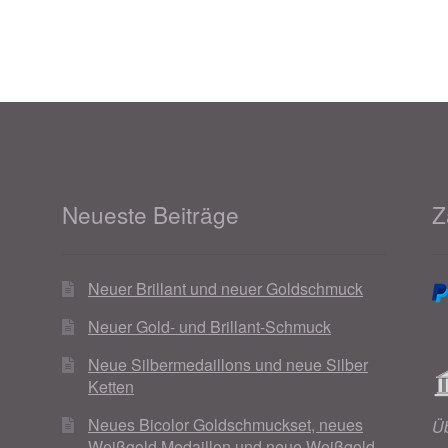
Neueste Beiträge
Z
Neuer Brillant und neuer Goldschmuck
Neuer Gold- und Brillant-Schmuck
Neue Silbermedaillons und neue Silber
Ketten
Neues Bicolor Goldschmuckset, neues
Ü
Weißgold Medaillon und neue Weißgold