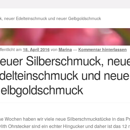
enke zu Ostern 2023
Geschenke zu Ostern 2024
k, neuer Edelteinschmuck und neuer Gelbgoldschmuck
chenkideen für Weihnachten 2023
chenkideen für Weihnachten 2025
ffentlicht am
18. April 2016
von
Marina
—
Kommentar hinterlassen
euer Silberschmuck, neu
lloween Schmuck online kaufen 2016
delteinschmuck und neue
lloween Schmuck online kaufen 2018
Im Gedenken an
Impres
elbgoldschmuck
o.
Karneval 2019 – Schmuck zu Fasching & Co.
o.
Kasse
Liefer- und Versandkosten
se Wochen haben wir viele neue Silberschmuckstücke in das 
gisches und Festliches zu Halloween
ith Ohrstecker sind ein echter Hingucker und daher ist das 12