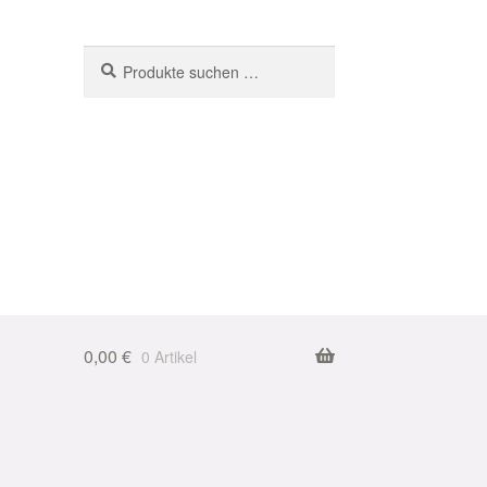
Suchen
Suchen
nach:
0,00
€
0 Artikel