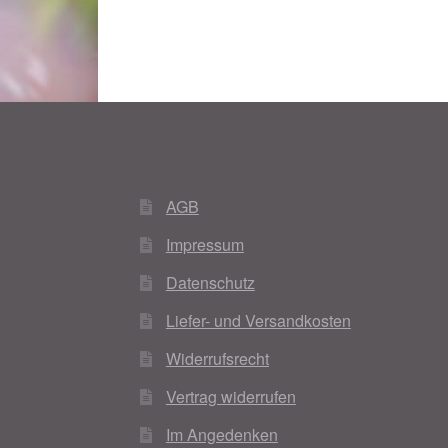
AGB
Impressum
Datenschutz
Liefer- und Versandkosten
Widerrufsrecht
Vertrag widerrufen
Im Angedenken