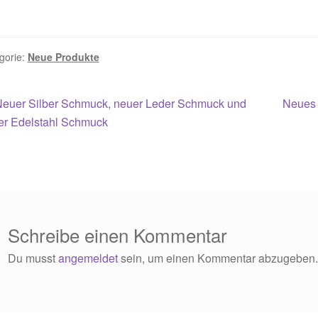
gorie:
Neue Produkte
itragsnavigation
orheriger
Nächst
Neuer Silber Schmuck, neuer Leder Schmuck und
Neues 
eitrag:
Beitrag
er Edelstahl Schmuck
Schreibe einen Kommentar
Du musst
angemeldet
sein, um einen Kommentar abzugeben