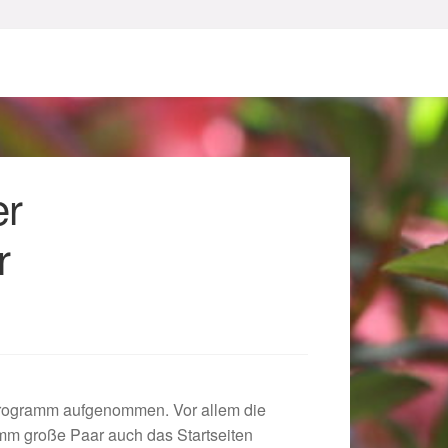
er
r
sum
Programm aufgenommen. Vor allem die
 mm große Paar auch das Startseiten