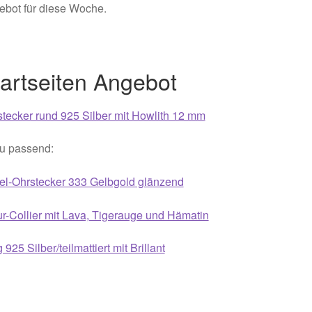
ebot für diese Woche.
021
Magisches und Festliches zu Halloween 2022
Mein Konto
ergeschenke finden für Ostern 2016
artseiten Angebot
ergeschenke finden für Ostern 2018
tecker rund 925 Silber mit Howlith 12 mm
ergeschenke finden für Ostern 2020
u passend:
ergeschenke finden für Ostern 2022
Partner
Shop
Startseite
el-Ohrstecker 333 Gelbgold glänzend
alentinstag Geschenke
Vertrag widerrufen
Warenkorb
r-Collier mit Lava, Tigerauge und Hämatin
ebote 2016
Weihnachtsangebote 2017
Weihnachtsangebote 2
 925 Silber/teilmattiert mit Brillant
ebote 2020
Weihnachtsangebote 2021
Widerrufsrecht