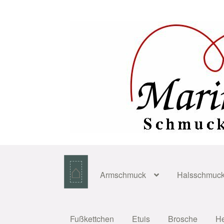
Zur
Zum
Navigation
Inhalt
springen
springen
⌂
Armschmuck
Halsschmuc
Fußkettchen
Etuis
Brosche
H