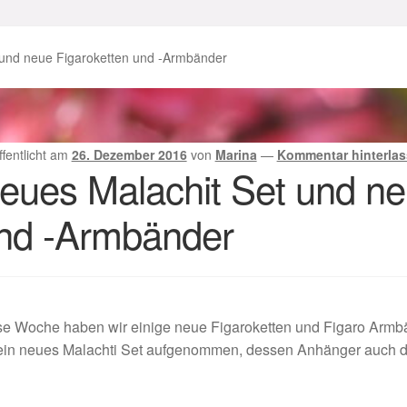
enke zu Ostern 2023
Geschenke zu Ostern 2024
 und neue Figaroketten und -Armbänder
chenkideen für Weihnachten 2023
chenkideen für Weihnachten 2025
ffentlicht am
26. Dezember 2016
von
Marina
—
Kommentar hinterla
eues Malachit Set und ne
lloween Schmuck online kaufen 2016
nd -Armbänder
lloween Schmuck online kaufen 2018
Im Gedenken an
Impres
o.
Karneval 2019 – Schmuck zu Fasching & Co.
se Woche haben wir einige neue Figaroketten und Figaro Arm
o.
Kasse
Liefer- und Versandkosten
ein neues Malachti Set aufgenommen, dessen Anhänger auch das
gisches und Festliches zu Halloween