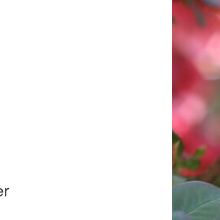
018
er