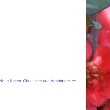
Nächster
Neue Ketten, Ohrstecker und Armbänder
Beitrag: