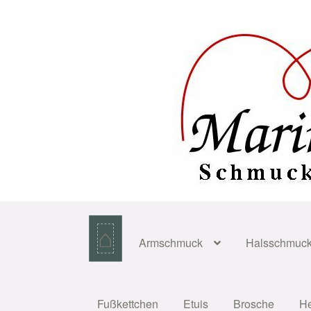
Zur
Zum
Navigation
Inhalt
springen
springen
⌂
Armschmuck
Halsschmuc
Fußkettchen
Etuis
Brosche
H