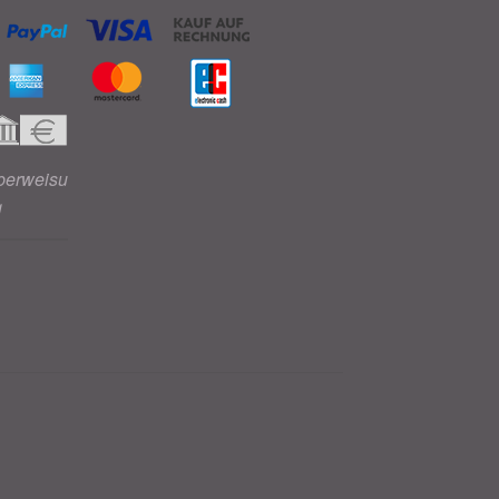
berweisu
g