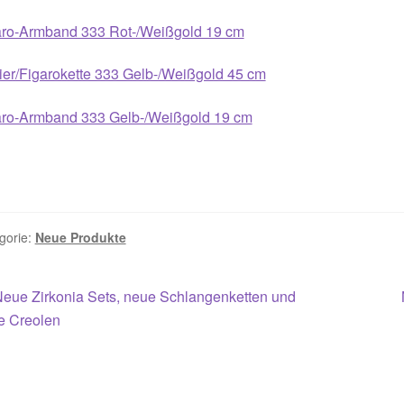
aro-Armband 333 Rot-/Weißgold 19 cm
ier/Figarokette 333 Gelb-/Weißgold 45 cm
aro-Armband 333 Gelb-/Weißgold 19 cm
gorie:
Neue Produkte
itragsnavigation
orheriger
eue Zirkonia Sets, neue Schlangenketten und
eitrag:
e Creolen