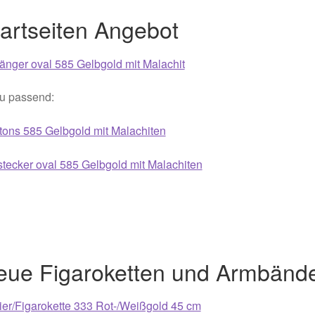
artseiten Angebot
021
Magisches und Festliches zu Halloween 2022
Mein Konto
ergeschenke finden für Ostern 2016
nger oval 585 Gelbgold mit Malachit
ergeschenke finden für Ostern 2018
u passend:
ons 585 Gelbgold mit Malachiten
ergeschenke finden für Ostern 2020
tecker oval 585 Gelbgold mit Malachiten
ergeschenke finden für Ostern 2022
Partner
Shop
Startseite
alentinstag Geschenke
Vertrag widerrufen
Warenkorb
ebote 2016
Weihnachtsangebote 2017
Weihnachtsangebote 2
eue Figaroketten und Armbänd
ebote 2020
Weihnachtsangebote 2021
Widerrufsrecht
ier/Figarokette 333 Rot-/Weißgold 45 cm