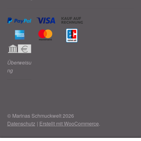
Überweisu
ng
© Marinas Schmuckwelt 2026
Datenschutz
Erstellt mit WooCommerce
.