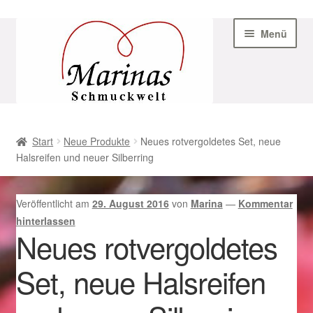
Zur
Zum
Menü
Navigation
Inhalt
springen
springen
Start
Start
Neue Produkte
Neues rotvergoldetes Set, neue
Halsreifen und neuer Silberring
AGB
Beispiel-Seite
Veröffentlicht am
29. August 2016
von
Marina
—
Kommentar
hinterlassen
Datenschutz
Neues rotvergoldetes
Set, neue Halsreifen
Geschenke zu Ostern 2023
Geschenke zu Ostern 2024