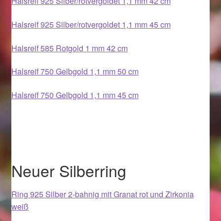
Halsreif 925 Silber/rotvergoldet 1,1 mm 42 cm
Halsreif 925 Silber/rotvergoldet 1,1 mm 45 cm
Magisches und Festliches zu Halloween 2021
Halsreif 585 Rotgold 1 mm 42 cm
Magisches und Festliches zu Halloween 2022
Halsreif 750 Gelbgold 1,1 mm 50 cm
Mein Konto
Halsreif 750 Gelbgold 1,1 mm 45 cm
Logout
Ostergeschenke finden für Ostern 2015
Ostergeschenke finden für Ostern 2016
Neuer Silberring
Ostergeschenke finden für Ostern 2017
Ring 925 Silber 2-bahnig mit Granat rot und Zirkonia
weiß
Ostergeschenke finden für Ostern 2018