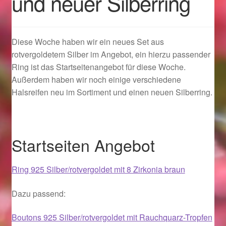
und neuer Silberring
Geschenkideen für Weihnachten 2022
Diese Woche haben wir ein neues Set aus
Geschenkideen für Weihnachten 2023
rotvergoldetem Silber im Angebot, ein hierzu passender
Ring ist das Startseitenangebot für diese Woche.
Geschenkideen für Weihnachten 2024
Außerdem haben wir noch einige verschiedene
Halsreifen neu im Sortiment und einen neuen Silberring.
Geschenkideen für Weihnachten 2025
Halloween Schmuck online kaufen 2015
Startseiten Angebot
Halloween Schmuck online kaufen 2016
Ring 925 Silber/rotvergoldet mit 8 Zirkonia braun
Halloween Schmuck online kaufen 2017
Dazu passend:
Halloween Schmuck online kaufen 2018
Boutons 925 Silber/rotvergoldet mit Rauchquarz-Tropfen