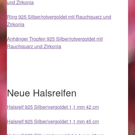
und Zirkonia
Im Gedenken an
Ring 925 Silber/rotvergoldet mit Rauchquarz und
Impressum
Zirkonia
Karneval 2015 – Schmuck zu Fasching & Co.
Anhänger Tropfen 925 Silber/rotvergoldet mit
Rauchquarz und Zirkonia
Karneval 2019 – Schmuck zu Fasching & Co.
Karneval 2020 – Schmuck zu Fasching & Co.
Kasse
Neue Halsreifen
Liefer- und Versandkosten
Halsreif 925 Silber/vergoldet 1,1 mm 42 cm
Magisches und Festliches zu Halloween
Halsreif 925 Silber/vergoldet 1,1 mm 45 cm
Magisches und Festliches zu Halloween