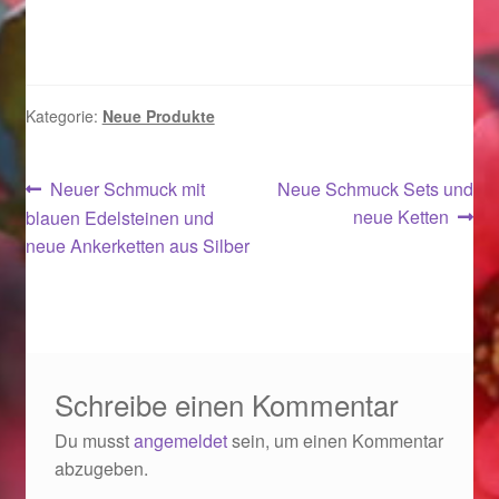
Ostergeschenke finden für Ostern 2019
Ostergeschenke finden für Ostern 2020
Kategorie:
Neue Produkte
Ostergeschenke finden für Ostern 2021
Beitragsnavigation
Vorheriger
Nächster
Neuer Schmuck mit
Neue Schmuck Sets und
Ostergeschenke finden für Ostern 2022
Beitrag:
Beitrag:
neue Ketten
blauen Edelsteinen und
neue Ankerketten aus Silber
Partner
Shop
Startseite
Schreibe einen Kommentar
Du musst
angemeldet
sein, um einen Kommentar
Startseite
abzugeben.