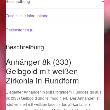
Beschreibung
Magisches und Festliches zu Halloween 2021
Zusätzliche Informationen
Magisches und Festliches zu Halloween 2022
Rezensionen (0)
Mein Konto
Beschreibung
Logout
Anhänger 8k (333)
Ostergeschenke finden für Ostern 2015
Gelbgold mit weißen
Zirkonia in Rundform
Ostergeschenke finden für Ostern 2016
Ostergeschenke finden für Ostern 2017
Eleganter Anhänger in spiralförmigem Runddesign aus
8k (333) Gelbgold und teilrhodiniert. Der Anhänger ist
Ostergeschenke finden für Ostern 2018
edel verziert mit weißen facettierten Zirkonia, ein