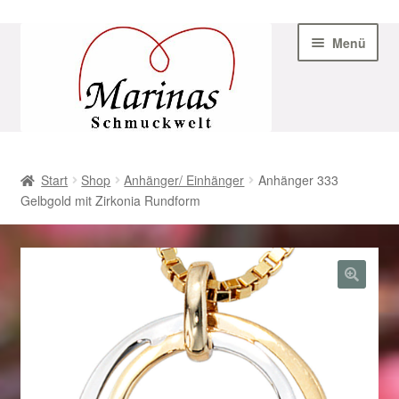
Zur
Zum
Menü
Navigation
Inhalt
springen
springen
Start
Start
Shop
Anhänger/ Einhänger
Anhänger 333
Gelbgold mit Zirkonia Rundform
AGB
Beispiel-Seite
Datenschutz
Geschenke zu Ostern 2023
Geschenke zu Ostern 2024