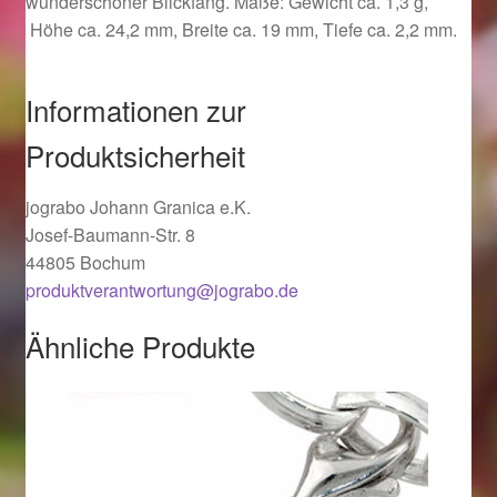
wunderschöner Blickfang. Maße: Gewicht ca. 1,3 g,
Ostergeschenke finden für Ostern 2019
Höhe ca. 24,2 mm, Breite ca. 19 mm, Tiefe ca. 2,2 mm.
Ostergeschenke finden für Ostern 2020
Informationen zur
Ostergeschenke finden für Ostern 2021
Produktsicherheit
Ostergeschenke finden für Ostern 2022
jograbo Johann Granica e.K.
Josef-Baumann-Str. 8
44805 Bochum
Partner
produktverantwortung@jograbo.de
Shop
Ähnliche Produkte
Startseite
Startseite