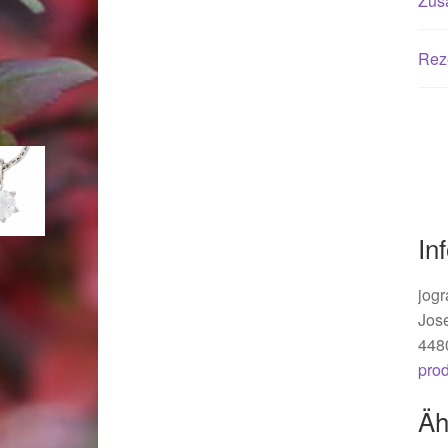
Zusä
Woocommerce Predictive Search
Rez
In
jogr
Jos
448
pro
Äh