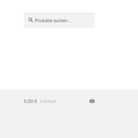
Suchen
Suchen
nach:
0,00
€
0 Artikel