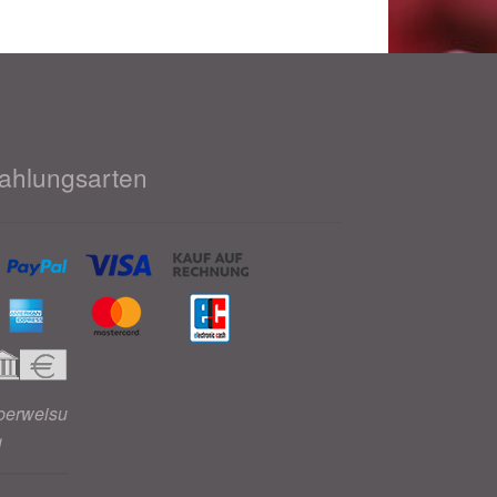
ahlungsarten
berweisu
g