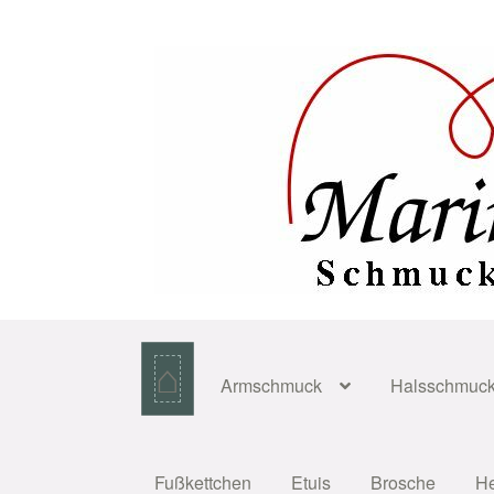
Zur
Zum
Navigation
Inhalt
springen
springen
⌂
Armschmuck
Halsschmuc
Fußkettchen
Etuis
Brosche
H