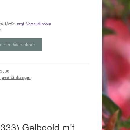
 19% MwSt.
zzgl. Versandkosten
e
In den Warenkorb
9630
ger/ Einhänger
018
333) Gelbgold mit