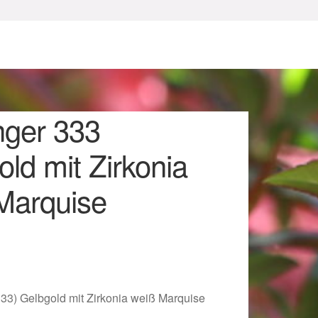
ger 333
ld mit Zirkonia
Marquise
sum
33) Gelbgold mit Zirkonia weiß Marquise