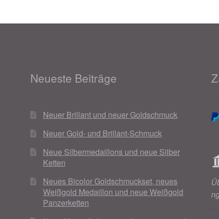
Neueste Beiträge
Z
Neuer Brillant und neuer Goldschmuck
Neuer Gold- und Brillant-Schmuck
Neue Silbermedaillons und neue Silber
Ketten
Neues Bicolor Goldschmuckset, neues
Ü
Weißgold Medaillon und neue Weißgold
n
Panzerketten