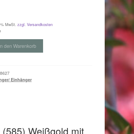
 19% MwSt.
zzgl. Versandkosten
e
In den Warenkorb
8627
ger/ Einhänger
018
 (585) Weißgold mit