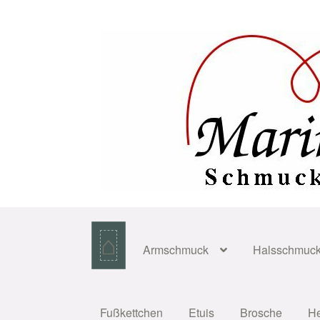
Zur
Zum
Navigation
Inhalt
springen
springen
⌂
Armschmuck
Halsschmuc
Fußkettchen
Etuis
Brosche
H