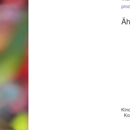
pro
Äh
Kin
Ko