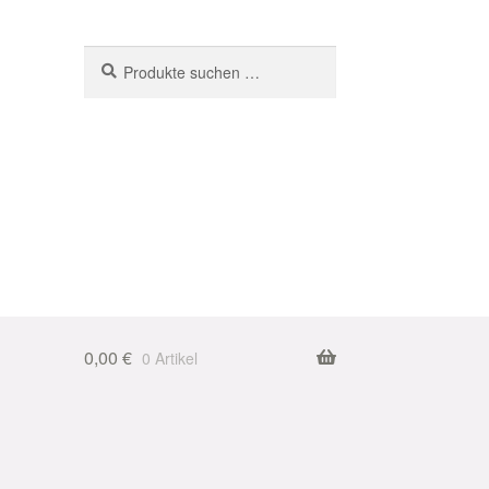
Suchen
Suchen
nach:
0,00
€
0 Artikel