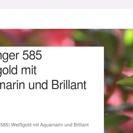
ger 585
old mit
arin und Brillant
sum
585) Weißgold mit Aquamarin und Brillant