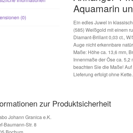
tzliche Informationen
Aquamarin und
ensionen (0)
Ein edles Juwel in klassisc
(585) Weißgold mit einem r
Diamant-Brillant 0,03 ct., W
Auge nicht erkennbare natür
Maße: Höhe ca. 13,6 mm, Bre
Innenmaße der Öse ca. 5,2 m
beachten Sie die Maße! Auf 
Lieferung erfolgt ohne Kette.
formationen zur Produktsicherheit
abo Johann Granica e.K.
ef-Baumann-Str. 8
05 Bochum