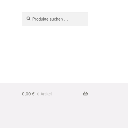
Suchen
Suchen
nach:
0,00
€
0 Artikel