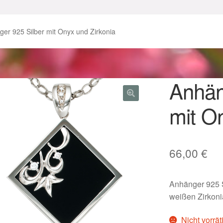
enke zu Ostern 2023
Geschenke zu Ostern 2024
er 925 Silber mit Onyx und Zirkonia
chenkideen für Weihnachten 2023
chenkideen für Weihnachten 2025
Anhän
mit O
lloween Schmuck online kaufen 2016
lloween Schmuck online kaufen 2018
Im Gedenken an
Impres
66,00
€
o.
Karneval 2019 – Schmuck zu Fasching & Co.
Anhänger 925 S
o.
Kasse
Liefer- und Versandkosten
weißen Zirkoni
gisches und Festliches zu Halloween
Nicht vorrät