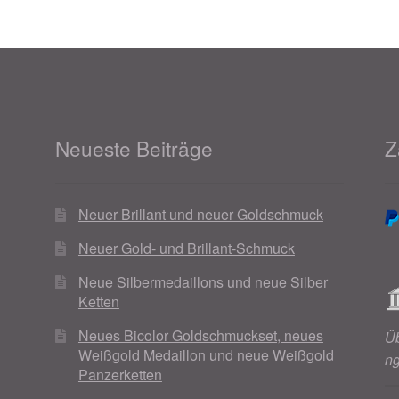
Neueste Beiträge
Z
Neuer Brillant und neuer Goldschmuck
Neuer Gold- und Brillant-Schmuck
Neue Silbermedaillons und neue Silber
Ketten
Neues Bicolor Goldschmuckset, neues
Ü
Weißgold Medaillon und neue Weißgold
n
Panzerketten