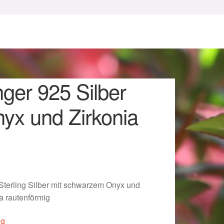
ger 925 Silber
nyx und Zirkonia
sum
terling Silber mit schwarzem Onyx und
a rautenförmig
ig