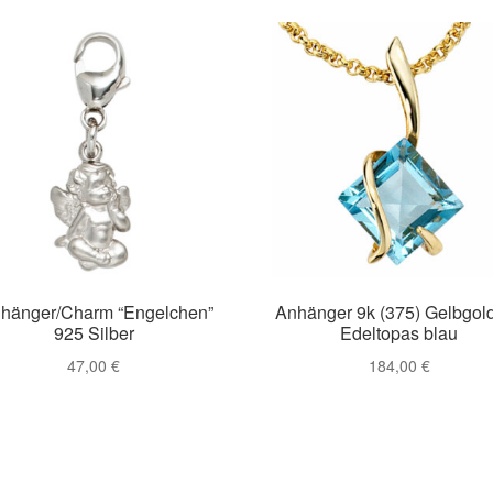
nhänger/Charm “Engelchen”
Anhänger 9k (375) Gelbgold
925 Silber
Edeltopas blau
47,00
€
184,00
€