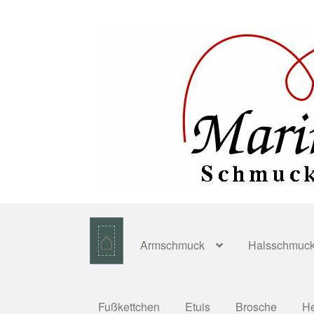
Zur
Zum
Navigation
Inhalt
springen
springen
⌂
Armschmuck
Halsschmuc
Fußkettchen
Etuis
Brosche
H