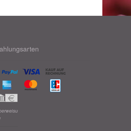
ahlungsarten
berweisu
g