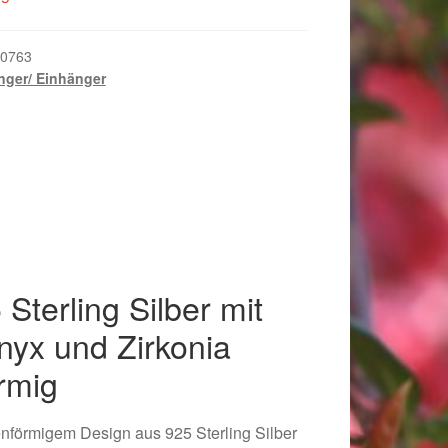
0763
ger/ Einhänger
Sterling Silber mit
yx und Zirkonia
018
rmig
tenförmigem Design aus 925 Sterling Silber