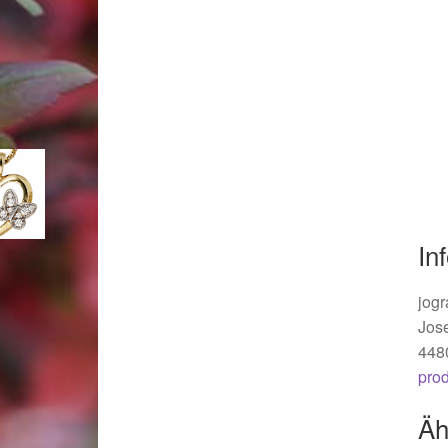
Woocommerce Predictive Search
In
jogr
Jos
448
pro
Äh