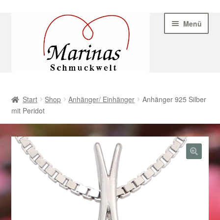
Zur
Zum
Menü
Navigation
Inhalt
springen
springen
Start
Start
Shop
Anhänger/ Einhänger
Anhänger 925 Silber
mit Peridot
AGB
Beispiel-Seite
Datenschutz
Geschenke zu Ostern 2023
Geschenke zu Ostern 2024