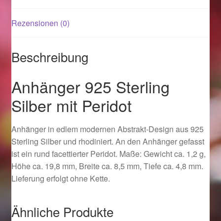
Rezensionen (0)
Magisches und Festliches zu Halloween 2021
Magisches und Festliches zu Halloween 2022
Beschreibung
Mein Konto
Anhänger 925 Sterling
Silber mit Peridot
Logout
Anhänger in edlem modernen Abstrakt-Design aus 925
Ostergeschenke finden für Ostern 2015
Sterling Silber und rhodiniert. An den Anhänger gefasst
ist ein rund facettierter Peridot. Maße: Gewicht ca. 1,2 g,
Ostergeschenke finden für Ostern 2016
Höhe ca. 19,8 mm, Breite ca. 8,5 mm, Tiefe ca. 4,8 mm.
Lieferung erfolgt ohne Kette.
Ostergeschenke finden für Ostern 2017
Ostergeschenke finden für Ostern 2018
Ähnliche Produkte