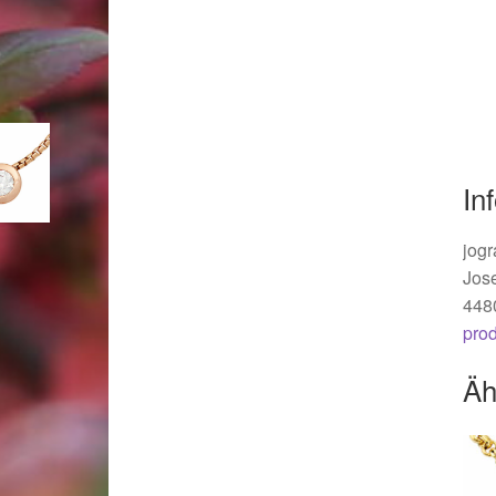
Woocommerce Predictive Search
In
jogr
Jos
448
pro
Äh