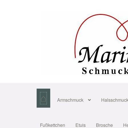
Zur
Zum
Navigation
Inhalt
springen
springen
⌂
Armschmuck
Halsschmuc
Fußkettchen
Etuis
Brosche
H