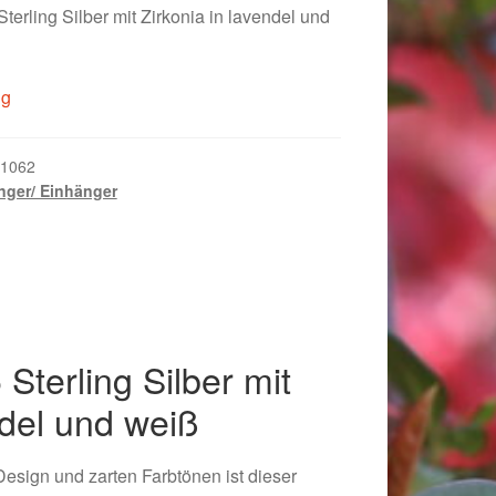
erling Silber mit Zirkonia in lavendel und
r:
ist:
,00 €
35,00 €.
ig
1062
ger/ Einhänger
Sterling Silber mit
018
ndel und weiß
esign und zarten Farbtönen ist dieser