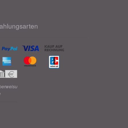
ahlungsarten
berweisu
g