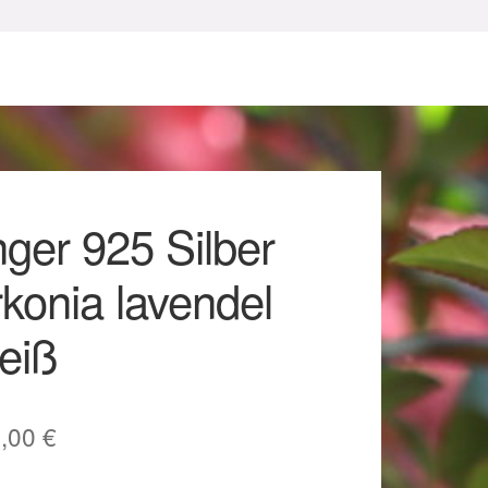
ger 925 Silber
rkonia lavendel
sum
eiß
sprünglicher
Aktueller
5,00
€
eis
Preis