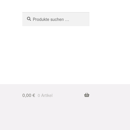
Suchen
Suchen
nach:
0,00
€
0 Artikel