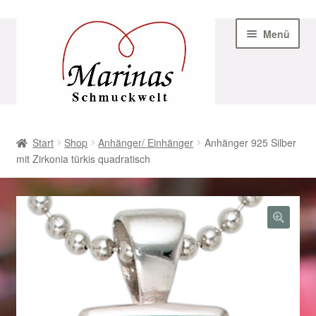
Zur
Zum
Menü
Navigation
Inhalt
springen
springen
Start
Start
Shop
Anhänger/ Einhänger
Anhänger 925 Silber
mit Zirkonia türkis quadratisch
AGB
Beispiel-Seite
Datenschutz
Geschenke zu Ostern 2023
Geschenke zu Ostern 2024