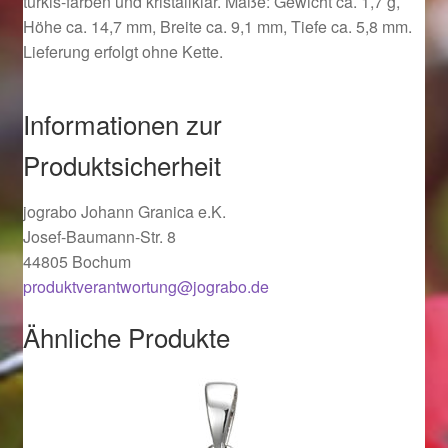
türkis-farben und kristallklar. Maße: Gewicht ca. 1,7 g,
Ostergeschenke finden für Ostern 2019
Höhe ca. 14,7 mm, Breite ca. 9,1 mm, Tiefe ca. 5,8 mm.
Lieferung erfolgt ohne Kette.
Ostergeschenke finden für Ostern 2020
Informationen zur
Ostergeschenke finden für Ostern 2021
Produktsicherheit
Ostergeschenke finden für Ostern 2022
jograbo Johann Granica e.K.
Josef-Baumann-Str. 8
Partner
44805 Bochum
produktverantwortung@jograbo.de
Shop
Ähnliche Produkte
Startseite
Startseite