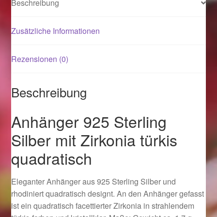
Beschreibung
Magisches und Festliches zu Halloween 2021
Zusätzliche Informationen
Magisches und Festliches zu Halloween 2022
Rezensionen (0)
Mein Konto
Beschreibung
Logout
Anhänger 925 Sterling
Ostergeschenke finden für Ostern 2015
Silber mit Zirkonia türkis
quadratisch
Ostergeschenke finden für Ostern 2016
Ostergeschenke finden für Ostern 2017
Eleganter Anhänger aus 925 Sterling Silber und
rhodiniert quadratisch designt. An den Anhänger gefasst
Ostergeschenke finden für Ostern 2018
ist ein quadratisch facettierter Zirkonia in strahlendem