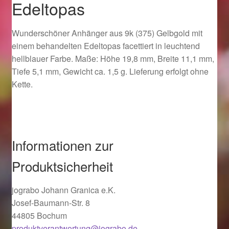
Edeltopas
Ostergeschenke finden für Ostern 2019
Wunderschöner Anhänger aus 9k (375) Gelbgold mit
Ostergeschenke finden für Ostern 2020
einem behandelten Edeltopas facettiert in leuchtend
hellblauer Farbe. Maße: Höhe 19,8 mm, Breite 11,1 mm,
Ostergeschenke finden für Ostern 2021
Tiefe 5,1 mm, Gewicht ca. 1,5 g. Lieferung erfolgt ohne
Kette.
Ostergeschenke finden für Ostern 2022
Partner
Informationen zur
Shop
Produktsicherheit
Startseite
jograbo Johann Granica e.K.
Startseite
Josef-Baumann-Str. 8
44805 Bochum
produktverantwortung@jograbo.de