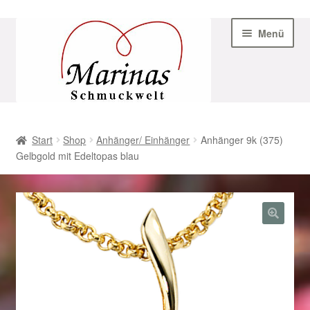
Zur
Zum
Menü
Navigation
Inhalt
springen
springen
Start
Start
Shop
Anhänger/ Einhänger
Anhänger 9k (375)
Gelbgold mit Edeltopas blau
AGB
Beispiel-Seite
Datenschutz
Geschenke zu Ostern 2023
Geschenke zu Ostern 2024