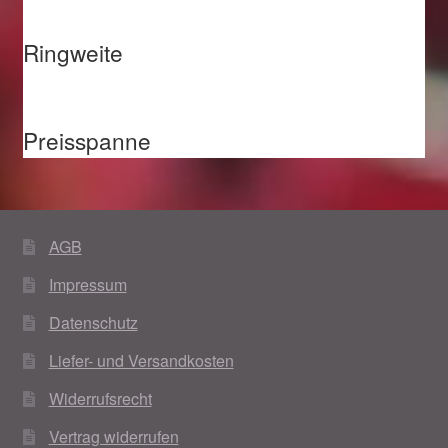
Ringweite
Preisspanne
AGB
Impressum
Datenschutz
Liefer- und Versandkosten
Widerrufsrecht
Vertrag widerrufen