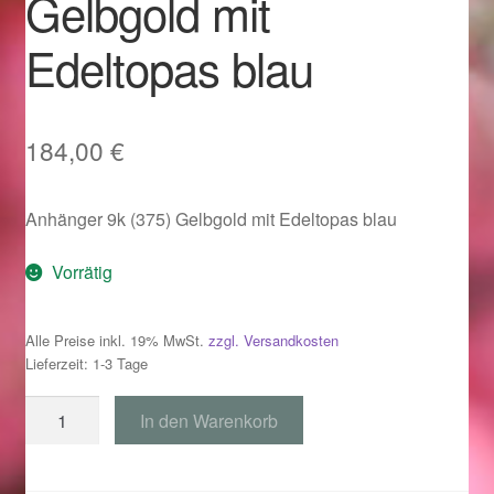
Gelbgold mit
Im Gedenken an
Edeltopas blau
Impressum
Karneval 2015 – Schmuck zu Fasching & Co.
184,00
€
Karneval 2019 – Schmuck zu Fasching & Co.
Anhänger 9k (375) Gelbgold mit Edeltopas blau
Karneval 2020 – Schmuck zu Fasching & Co.
Vorrätig
Kasse
Alle Preise inkl. 19% MwSt.
zzgl. Versandkosten
Lieferzeit: 1-3 Tage
Liefer- und Versandkosten
Anhänger
In den Warenkorb
Magisches und Festliches zu Halloween
9k
(375)
Magisches und Festliches zu Halloween
Gelbgold