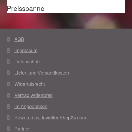
Preisspanne
AGB
Impressum
Datenschutz
Liefer- und Versandkosten
Widerrufsrecht
Vertrag widerrufen
Im Angedenken
Powered by Juwelier-Shop24.com
Partner