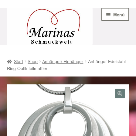
Zur
Zum
Menü
Navigation
Inhalt
springen
springen
Start
Start
Shop
Anhänger/ Einhänger
Anhänger Edelstahl
Ring-Optik teilmattiert
AGB
Beispiel-Seite
Datenschutz
Geschenke zu Ostern 2023
Geschenke zu Ostern 2024