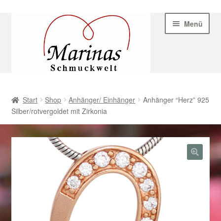
Zur
Zum
Menü
Navigation
Inhalt
springen
springen
Start
Start
Shop
Anhänger/ Einhänger
Anhänger “Herz” 925
Silber/rotvergoldet mit Zirkonia
AGB
Beispiel-Seite
Datenschutz
Geschenke zu Ostern 2023
Geschenke zu Ostern 2024