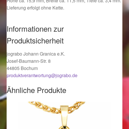
Höhe ca. 15,9 mm, Breite ca. 11,5 mm, Tiefe ca. 3,4 mm.
Ostergeschenke finden für Ostern 2019
Lieferung erfolgt ohne Kette.
Ostergeschenke finden für Ostern 2020
Informationen zur
Ostergeschenke finden für Ostern 2021
Produktsicherheit
Ostergeschenke finden für Ostern 2022
jograbo Johann Granica e.K.
Josef-Baumann-Str. 8
44805 Bochum
Partner
produktverantwortung@jograbo.de
Shop
Ähnliche Produkte
Startseite
Startseite