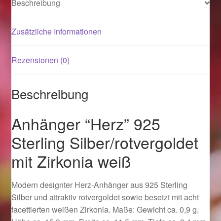
Beschreibung
Magisches und Festliches zu Halloween 2021
Zusätzliche Informationen
Magisches und Festliches zu Halloween 2022
Rezensionen (0)
Mein Konto
Beschreibung
Logout
Anhänger “Herz” 925
Ostergeschenke finden für Ostern 2015
Sterling Silber/rotvergoldet
mit Zirkonia weiß
Ostergeschenke finden für Ostern 2016
Ostergeschenke finden für Ostern 2017
Modern designter Herz-Anhänger aus 925 Sterling
Silber und attraktiv rotvergoldet sowie besetzt mit acht
Ostergeschenke finden für Ostern 2018
facettierten weißen Zirkonia. Maße: Gewicht ca. 0,9 g,