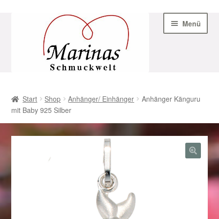
Zur
Zum
Menü
Navigation
Inhalt
springen
springen
Start
Start
Shop
Anhänger/ Einhänger
Anhänger Känguru
mit Baby 925 Silber
AGB
Beispiel-Seite
Datenschutz
Geschenke zu Ostern 2023
Geschenke zu Ostern 2024