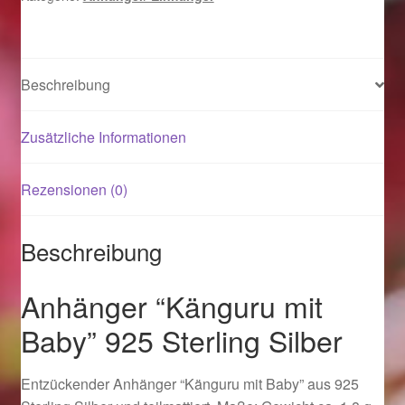
Menge
Magisches und Festliches zu Halloween 2021
Beschreibung
Magisches und Festliches zu Halloween 2022
Zusätzliche Informationen
Mein Konto
Logout
Rezensionen (0)
Ostergeschenke finden für Ostern 2015
Beschreibung
Ostergeschenke finden für Ostern 2016
Anhänger “Känguru mit
Baby” 925 Sterling Silber
Ostergeschenke finden für Ostern 2017
Ostergeschenke finden für Ostern 2018
Entzückender Anhänger “Känguru mit Baby” aus 925