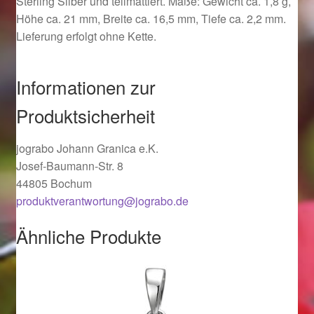
Sterling Silber und teilmattiert. Maße: Gewicht ca. 1,8 g,
Ostergeschenke finden für Ostern 2019
Höhe ca. 21 mm, Breite ca. 16,5 mm, Tiefe ca. 2,2 mm.
Lieferung erfolgt ohne Kette.
Ostergeschenke finden für Ostern 2020
Informationen zur
Ostergeschenke finden für Ostern 2021
Produktsicherheit
Ostergeschenke finden für Ostern 2022
jograbo Johann Granica e.K.
Josef-Baumann-Str. 8
Partner
44805 Bochum
produktverantwortung@jograbo.de
Shop
Ähnliche Produkte
Startseite
Startseite