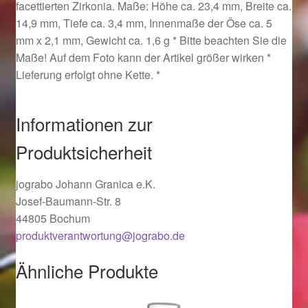
facettierten Zirkonia. Maße: Höhe ca. 23,4 mm, Breite ca.
Ostergeschenke finden für Ostern 2019
14,9 mm, Tiefe ca. 3,4 mm, Innenmaße der Öse ca. 5
mm x 2,1 mm, Gewicht ca. 1,6 g * Bitte beachten Sie die
Ostergeschenke finden für Ostern 2020
Maße! Auf dem Foto kann der Artikel größer wirken *
Lieferung erfolgt ohne Kette. *
Ostergeschenke finden für Ostern 2021
Informationen zur
Ostergeschenke finden für Ostern 2022
Produktsicherheit
Partner
jograbo Johann Granica e.K.
Shop
Josef-Baumann-Str. 8
44805 Bochum
produktverantwortung@jograbo.de
Startseite
Ähnliche Produkte
Startseite