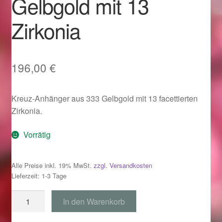
Gelbgold mit 13
Im Gedenken an
Zirkonia
Impressum
Karneval 2015 – Schmuck zu Fasching & Co.
196,00
€
Karneval 2019 – Schmuck zu Fasching & Co.
Kreuz-Anhänger aus 333 Gelbgold mit 13 facettierten
Zirkonia.
Karneval 2020 – Schmuck zu Fasching & Co.
Vorrätig
Kasse
Alle Preise inkl. 19% MwSt.
zzgl. Versandkosten
Liefer- und Versandkosten
Lieferzeit: 1-3 Tage
Magisches und Festliches zu Halloween
Anhänger
In den Warenkorb
Kreuz
Magisches und Festliches zu Halloween
333