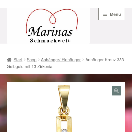
Zur
Zum
Menü
Navigation
Inhalt
springen
springen
Start
Start
Shop
Anhänger/ Einhänger
Anhänger Kreuz 333
Gelbgold mit 13 Zirkonia
AGB
Beispiel-Seite
Datenschutz
Geschenke zu Ostern 2023
Geschenke zu Ostern 2024