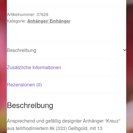
Gelbgold
mit
Magisches und Festliches zu Halloween 2021
Artikelnummer:
37629
Kategorie:
Anhänger/ Einhänger
13
Zirkonia
Magisches und Festliches zu Halloween 2022
Menge
Mein Konto
Beschreibung
Logout
Zusätzliche Informationen
Ostergeschenke finden für Ostern 2015
Rezensionen (0)
Ostergeschenke finden für Ostern 2016
Beschreibung
Ostergeschenke finden für Ostern 2017
Ansprechend und gefällig designter Anhänger “Kreuz”
Ostergeschenke finden für Ostern 2018
aus teilrhodiniertem 8k (333) Gelbgold, mit 13