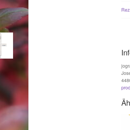
Woocommerce Predictive Search
Rez
In
jogr
Jos
448
pro
Äh