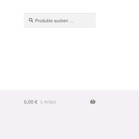
Suchen
Suchen
nach:
0,00
€
0 Artikel