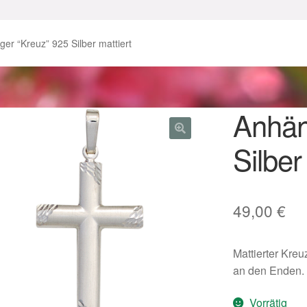
enke zu Ostern 2023
Geschenke zu Ostern 2024
er “Kreuz” 925 Silber mattiert
chenkideen für Weihnachten 2023
chenkideen für Weihnachten 2025
Anhän
Silber
lloween Schmuck online kaufen 2016
lloween Schmuck online kaufen 2018
Im Gedenken an
Impres
49,00
€
o.
Karneval 2019 – Schmuck zu Fasching & Co.
Mattierter Kre
o.
Kasse
Liefer- und Versandkosten
an den Enden.
gisches und Festliches zu Halloween
Vorrätig