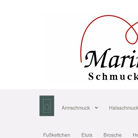
Zur
Zum
Navigation
Inhalt
springen
springen
⌂
Armschmuck
Halsschmuc
Fußkettchen
Etuis
Brosche
H