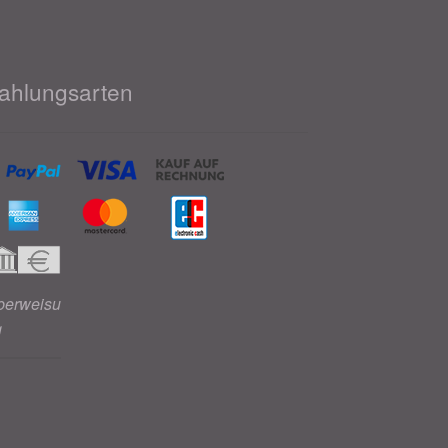
ahlungsarten
berweisu
g