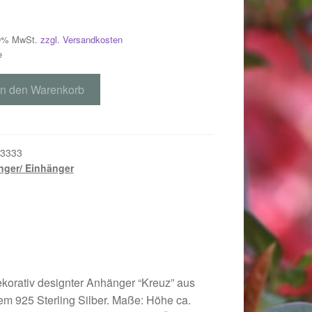
 19% MwSt.
zzgl. Versandkosten
e
In den Warenkorb
3333
ger/ Einhänger
018
orativ designter Anhänger “Kreuz” aus
tem 925 Sterling Silber. Maße: Höhe ca.