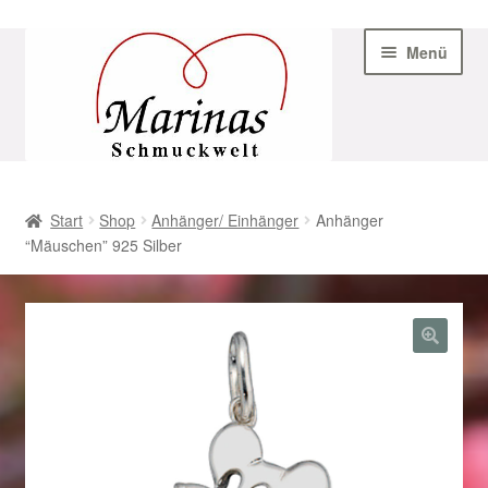
Zur
Zum
Menü
Navigation
Inhalt
springen
springen
Start
Start
Shop
Anhänger/ Einhänger
Anhänger
“Mäuschen” 925 Silber
AGB
Beispiel-Seite
Datenschutz
Geschenke zu Ostern 2023
Geschenke zu Ostern 2024