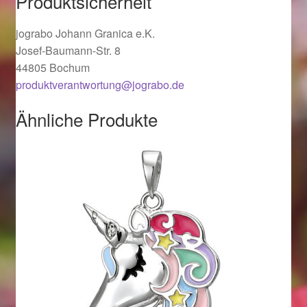
Produktsicherheit
Ostergeschenke finden für Ostern 2019
jograbo Johann Granica e.K.
Josef-Baumann-Str. 8
Ostergeschenke finden für Ostern 2020
44805 Bochum
produktverantwortung@jograbo.de
Ostergeschenke finden für Ostern 2021
Ähnliche Produkte
Ostergeschenke finden für Ostern 2022
Partner
Shop
Startseite
Startseite