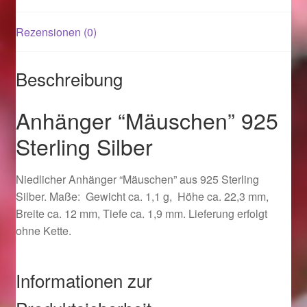
Rezensionen (0)
Magisches und Festliches zu Halloween 2021
Magisches und Festliches zu Halloween 2022
Beschreibung
Mein Konto
Anhänger “Mäuschen” 925
Sterling Silber
Logout
Niedlicher Anhänger “Mäuschen” aus 925 Sterling
Ostergeschenke finden für Ostern 2015
Silber. Maße: Gewicht ca. 1,1 g, Höhe ca. 22,3 mm,
Breite ca. 12 mm, Tiefe ca. 1,9 mm. Lieferung erfolgt
Ostergeschenke finden für Ostern 2016
ohne Kette.
Ostergeschenke finden für Ostern 2017
Informationen zur
Ostergeschenke finden für Ostern 2018