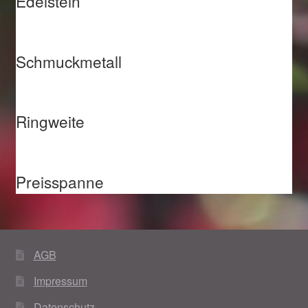
Edelstein
Schmuckmetall
Ringweite
Preisspanne
AGB
Impressum
Datenschutz