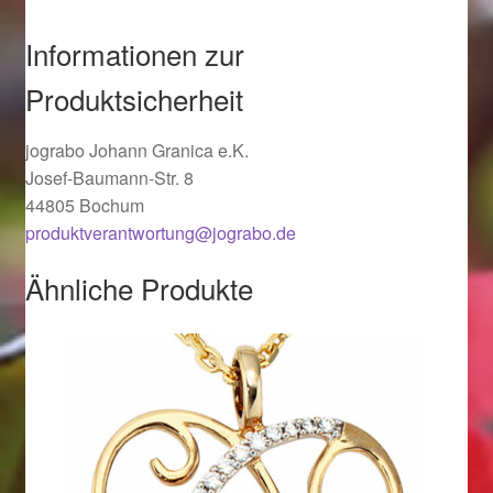
Ostergeschenke finden für Ostern 2019
Informationen zur
Ostergeschenke finden für Ostern 2020
Produktsicherheit
Ostergeschenke finden für Ostern 2021
jograbo Johann Granica e.K.
Josef-Baumann-Str. 8
Ostergeschenke finden für Ostern 2022
44805 Bochum
produktverantwortung@jograbo.de
Partner
Ähnliche Produkte
Shop
Startseite
Startseite