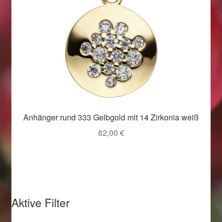
Weihnachtsangebote 2019
Weihnachtsangebote 2020
Weihnachtsangebote 2021
Widerrufsrecht
Anhänger rund 333 Gelbgold mit 14 Zirkonia weiß
Woocommerce Predictive Search
82,00
€
Aktive Filter