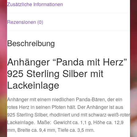
Zusätzliche Informationen
Magisches und Festliches zu Halloween 2021
Rezensionen (0)
Magisches und Festliches zu Halloween 2022
Beschreibung
Mein Konto
Anhänger “Panda mit Herz”
Logout
925 Sterling Silber mit
Ostergeschenke finden für Ostern 2015
Lackeinlage
Ostergeschenke finden für Ostern 2016
Anhänger mit einem niedlichen Panda-Bären, der ein
rotes Herz in seinen Pfoten hält. Der Anhänger ist aus
Ostergeschenke finden für Ostern 2017
925 Sterling Silber, rhodiniert und mit schwarz-weiß-roter
Lackeinlage. Maße: Gewicht ca. 1,1 g, Höhe ca. 12,9
Ostergeschenke finden für Ostern 2018
mm, Breite ca. 9,4 mm, Tiefe ca. 3,5 mm.