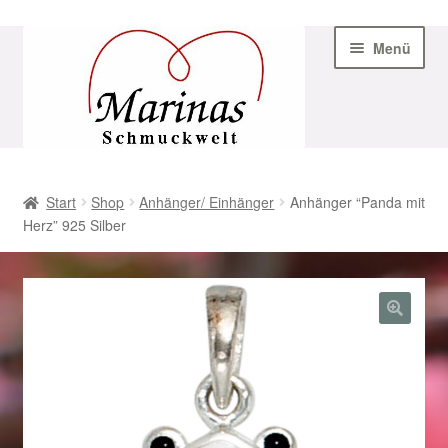
Zur
Zum
Menü
Navigation
Inhalt
springen
springen
Start
Start
Shop
Anhänger/ Einhänger
Anhänger “Panda mit
Herz” 925 Silber
AGB
Beispiel-Seite
Datenschutz
Geschenke zu Ostern 2023
Geschenke zu Ostern 2024