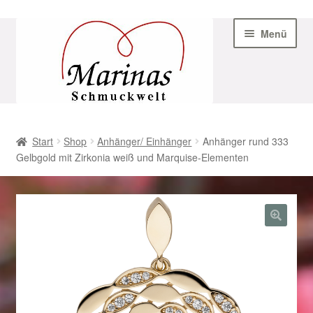
Zur
Zum
Menü
Navigation
Inhalt
springen
springen
Start
Start
Shop
Anhänger/ Einhänger
Anhänger rund 333
Gelbgold mit Zirkonia weiß und Marquise-Elementen
AGB
Beispiel-Seite
Datenschutz
Geschenke zu Ostern 2023
Geschenke zu Ostern 2024