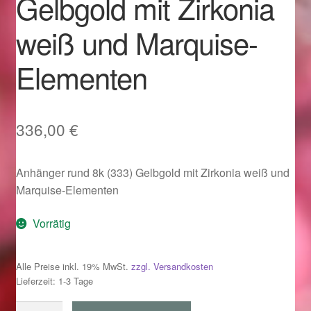
Gelbgold mit Zirkonia
Im Gedenken an
weiß und Marquise-
Impressum
Elementen
Karneval 2015 – Schmuck zu Fasching & Co.
Karneval 2019 – Schmuck zu Fasching & Co.
336,00
€
Karneval 2020 – Schmuck zu Fasching & Co.
Anhänger rund 8k (333) Gelbgold mit Zirkonia weiß und
Marquise-Elementen
Kasse
Vorrätig
Liefer- und Versandkosten
Alle Preise inkl. 19% MwSt.
zzgl. Versandkosten
Magisches und Festliches zu Halloween
Lieferzeit: 1-3 Tage
Magisches und Festliches zu Halloween
Anhänger