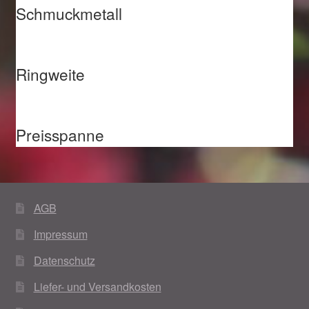
Schmuckmetall
Ringweite
Preisspanne
AGB
Impressum
Datenschutz
Liefer- und Versandkosten