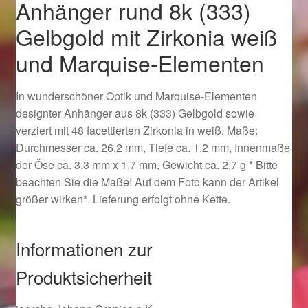
Anhänger rund 8k (333)
Ostergeschenke finden für Ostern 2019
Gelbgold mit Zirkonia weiß
Ostergeschenke finden für Ostern 2020
und Marquise-Elementen
Ostergeschenke finden für Ostern 2021
In wunderschöner Optik und Marquise-Elementen
designter Anhänger aus 8k (333) Gelbgold sowie
Ostergeschenke finden für Ostern 2022
verziert mit 48 facettierten Zirkonia in weiß. Maße:
Durchmesser ca. 26,2 mm, Tiefe ca. 1,2 mm, Innenmaße
Partner
der Öse ca. 3,3 mm x 1,7 mm, Gewicht ca. 2,7 g * Bitte
beachten Sie die Maße! Auf dem Foto kann der Artikel
größer wirken*. Lieferung erfolgt ohne Kette.
Shop
Startseite
Informationen zur
Produktsicherheit
Startseite