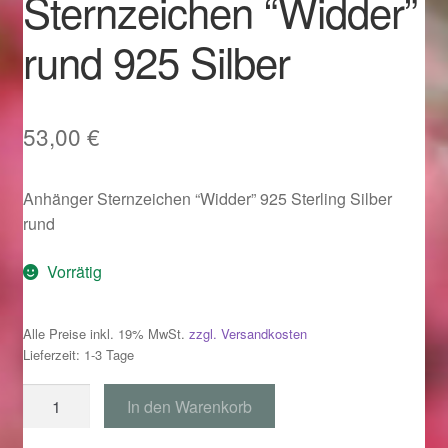
Sternzeichen “Widder”
Im Gedenken an
rund 925 Silber
Impressum
Karneval 2015 – Schmuck zu Fasching & Co.
53,00
€
Karneval 2019 – Schmuck zu Fasching & Co.
Anhänger Sternzeichen “Widder” 925 Sterling Silber
rund
Karneval 2020 – Schmuck zu Fasching & Co.
Vorrätig
Kasse
Alle Preise inkl. 19% MwSt.
zzgl. Versandkosten
Liefer- und Versandkosten
Lieferzeit: 1-3 Tage
Magisches und Festliches zu Halloween
Anhänger
In den Warenkorb
Sternzeichen
Magisches und Festliches zu Halloween
"Widder"