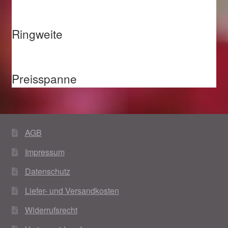
Ringweite
Preisspanne
AGB
Impressum
Datenschutz
Liefer- und Versandkosten
Widerrufsrecht