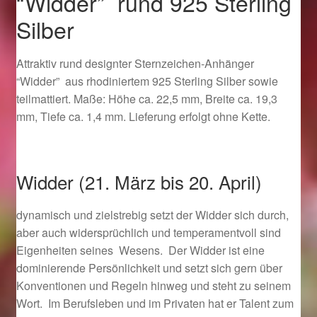
“Widder” rund 925 Sterling
Ostergeschenke finden für Ostern 2019
Silber
Ostergeschenke finden für Ostern 2020
Attraktiv rund designter Sternzeichen-Anhänger
“Widder” aus rhodiniertem 925 Sterling Silber sowie
Ostergeschenke finden für Ostern 2021
teilmattiert. Maße: Höhe ca. 22,5 mm, Breite ca. 19,3
mm, Tiefe ca. 1,4 mm. Lieferung erfolgt ohne Kette.
Ostergeschenke finden für Ostern 2022
Partner
Widder (21. März bis 20. April)
Shop
dynamisch und zielstrebig setzt der Widder sich durch,
aber auch widersprüchlich und temperamentvoll sind
Startseite
Eigenheiten seines Wesens. Der Widder ist eine
dominierende Persönlichkeit und setzt sich gern über
Startseite
Konventionen und Regeln hinweg und steht zu seinem
Wort. Im Berufsleben und im Privaten hat er Talent zum