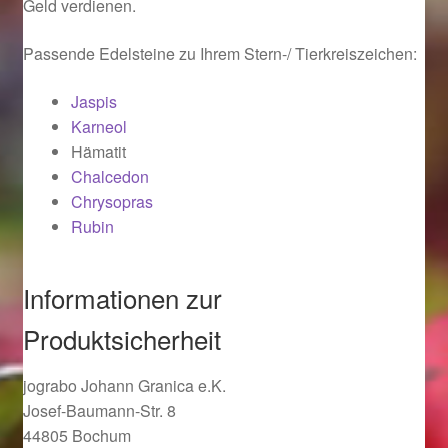
Valentinstag
Geld verdienen.
Passende Edelsteine zu Ihrem Stern-/ Tierkreiszeichen:
Valentinstag 2016
Jaspis
Valentinstag Geschenke
Karneol
Hämatit
Vertrag widerrufen
Chalcedon
Chrysopras
Warenkorb
Rubin
Weihnachtsangebote 2015
Informationen zur
Weihnachtsangebote 2016
Produktsicherheit
Weihnachtsangebote 2017
jograbo Johann Granica e.K.
Josef-Baumann-Str. 8
Weihnachtsangebote 2018
44805 Bochum