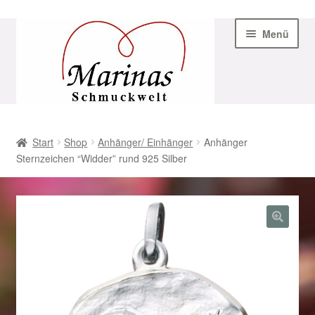
Zur
Zum
Menü
Navigation
Inhalt
springen
springen
Start
Start
Shop
Anhänger/ Einhänger
Anhänger
Sternzeichen “Widder” rund 925 Silber
AGB
Beispiel-Seite
Datenschutz
Geschenke zu Ostern 2023
Geschenke zu Ostern 2024