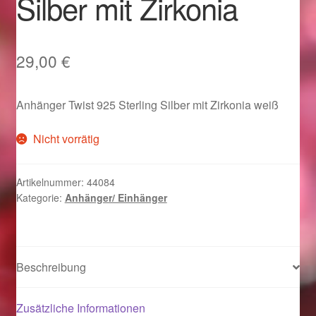
Silber mit Zirkonia
Im Gedenken an
Impressum
29,00
€
Karneval 2015 – Schmuck zu Fasching & Co.
Anhänger Twist 925 Sterling Silber mit Zirkonia weiß
Karneval 2019 – Schmuck zu Fasching & Co.
Nicht vorrätig
Karneval 2020 – Schmuck zu Fasching & Co.
Artikelnummer:
44084
Kategorie:
Anhänger/ Einhänger
Kasse
Liefer- und Versandkosten
Beschreibung
Magisches und Festliches zu Halloween
Zusätzliche Informationen
Magisches und Festliches zu Halloween