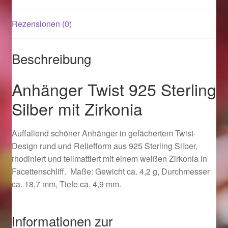
Rezensionen (0)
Magisches und Festliches zu Halloween 2021
Magisches und Festliches zu Halloween 2022
Beschreibung
Mein Konto
Anhänger Twist 925 Sterling
Silber mit Zirkonia
Logout
Auffallend schöner Anhänger in gefächertem Twist-
Ostergeschenke finden für Ostern 2015
Design rund und Reliefform aus 925 Sterling Silber,
rhodiniert und teilmattiert mit einem weißen Zirkonia in
Ostergeschenke finden für Ostern 2016
Facettenschliff. Maße: Gewicht ca. 4,2 g, Durchmesser
ca. 18,7 mm, Tiefe ca. 4,9 mm.
Ostergeschenke finden für Ostern 2017
Ostergeschenke finden für Ostern 2018
Informationen zur