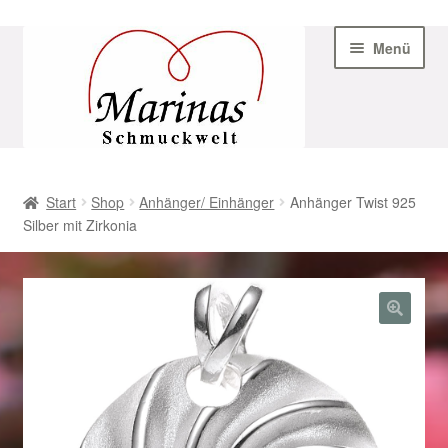
Zur
Zum
Menü
Navigation
Inhalt
springen
springen
Start
Start
Shop
Anhänger/ Einhänger
Anhänger Twist 925
Silber mit Zirkonia
AGB
Beispiel-Seite
Datenschutz
Geschenke zu Ostern 2023
Geschenke zu Ostern 2024