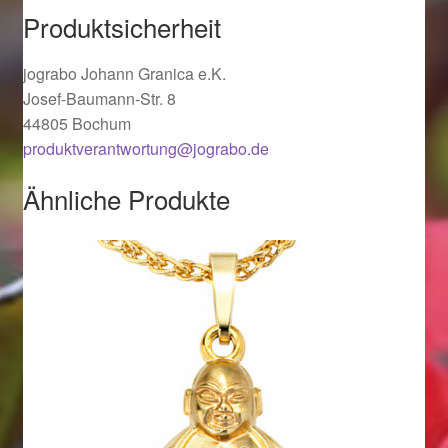
Produktsicherheit
Ostergeschenke finden für Ostern 2019
jograbo Johann Granica e.K.
Ostergeschenke finden für Ostern 2020
Josef-Baumann-Str. 8
44805 Bochum
Ostergeschenke finden für Ostern 2021
produktverantwortung@jograbo.de
Ostergeschenke finden für Ostern 2022
Ähnliche Produkte
Partner
Shop
Startseite
Startseite