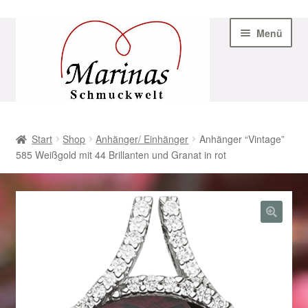
Zur
Zum
Menü
Navigation
Inhalt
springen
springen
Start
Start
Shop
Anhänger/ Einhänger
Anhänger “Vintage”
585 Weißgold mit 44 Brillanten und Granat in rot
AGB
Beispiel-Seite
Datenschutz
Geschenke zu Ostern 2023
Geschenke zu Ostern 2024