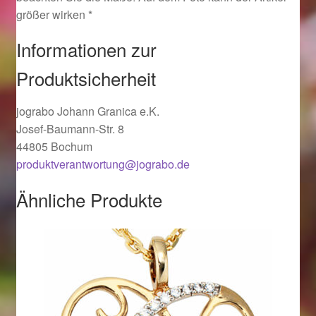
größer wirken *
Ostergeschenke finden für Ostern 2019
Informationen zur
Ostergeschenke finden für Ostern 2020
Produktsicherheit
Ostergeschenke finden für Ostern 2021
jograbo Johann Granica e.K.
Josef-Baumann-Str. 8
Ostergeschenke finden für Ostern 2022
44805 Bochum
produktverantwortung@jograbo.de
Partner
Ähnliche Produkte
Shop
Startseite
Startseite