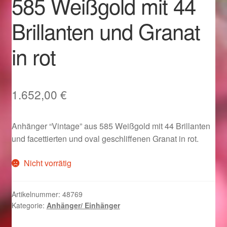
585 Weißgold mit 44
Im Gedenken an
Brillanten und Granat
Impressum
in rot
Karneval 2015 – Schmuck zu Fasching & Co.
Karneval 2019 – Schmuck zu Fasching & Co.
1.652,00
€
Karneval 2020 – Schmuck zu Fasching & Co.
Anhänger “Vintage” aus 585 Weißgold mit 44 Brillanten
und facettierten und oval geschliffenen Granat in rot.
Kasse
Nicht vorrätig
Liefer- und Versandkosten
Artikelnummer:
48769
Magisches und Festliches zu Halloween
Kategorie:
Anhänger/ Einhänger
Magisches und Festliches zu Halloween