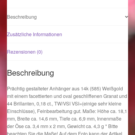
Magisches und Festliches zu Halloween 2021
Beschreibung
Magisches und Festliches zu Halloween 2022
Zusätzliche Informationen
Mein Konto
Rezensionen (0)
Logout
Beschreibung
Ostergeschenke finden für Ostern 2015
Prächtig gestalteter Anhänger aus 14k (585) Weißgold
Ostergeschenke finden für Ostern 2016
mit einem facettierten und oval geschliffenen Granat und
44 Brillanten, 0,18 ct., TW/VSI VSI=(einige sehr kleine
Ostergeschenke finden für Ostern 2017
Einschlüsse), Feinbearbeitung gut. Maße: Höhe ca. 18,1
mm, Breite ca. 14,6 mm, Tiefe ca. 6,9 mm, Innenmaße
der Öse ca. 3,4 mm x 2 mm, Gewicht ca. 4,3 g * Bitte
Ostergeschenke finden für Ostern 2018
beachten Sie die Maße! Auf dem Foto kann der Artikel