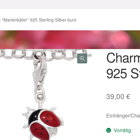
enke zu Ostern 2023
Geschenke zu Ostern 2024
“Marienkäfer” 925 Sterling Silber bunt
chenkideen für Weihnachten 2023
chenkideen für Weihnachten 2025
Charm
925 St
lloween Schmuck online kaufen 2016
lloween Schmuck online kaufen 2018
Im Gedenken an
Impres
39,00
€
o.
Karneval 2019 – Schmuck zu Fasching & Co.
Einhänger/Char
o.
Kasse
Liefer- und Versandkosten
Vorrätig
gisches und Festliches zu Halloween