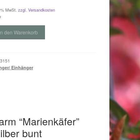
 19% MwSt.
zzgl. Versandkosten
e
In den Warenkorb
3151
ger/ Einhänger
018
arm “Marienkäfer”
ilber bunt