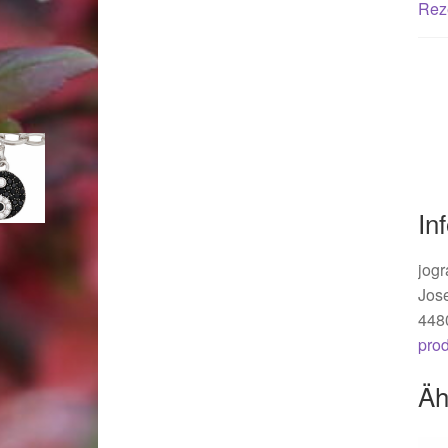
Woocommerce Predictive Search
Rez
In
jogr
Jos
448
pro
Äh