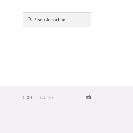
Suchen
Suchen
nach:
0,00
€
0 Artikel