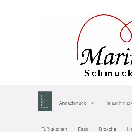
Zur
Zum
Navigation
Inhalt
springen
springen
⌂
Armschmuck
Halsschmuc
Fußkettchen
Etuis
Brosche
H