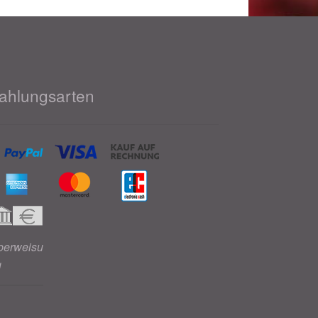
ahlungsarten
berweisu
g