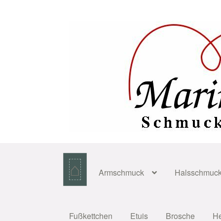
Zur
Zum
Navigation
Inhalt
springen
springen
⌂
Armschmuck
Halsschmuc
Fußkettchen
Etuis
Brosche
H