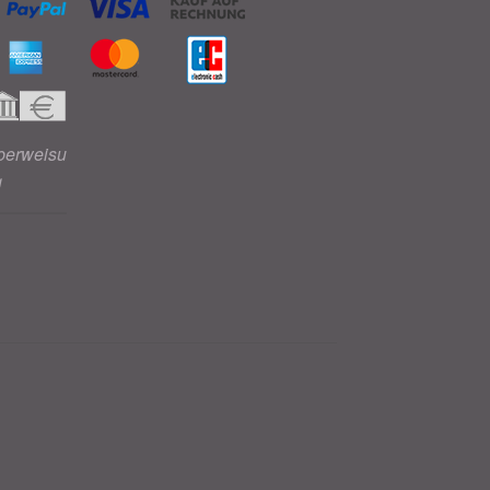
berweisu
g