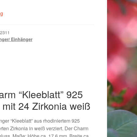
ig
2311
ger/ Einhänger
rm “Kleeblatt” 925
r mit 24 Zirkonia weiß
018
er “Kleeblatt” aus rhodiniertem 925
ierten Zirkonia in weiß verziert. Der Charm
hluss. Maße: Höhe ca. 17,6 mm, Breite ca.