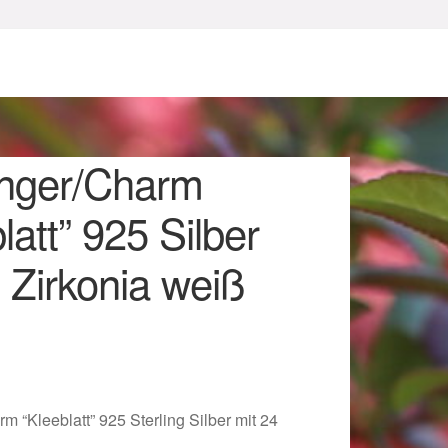
nger/Charm
latt” 925 Silber
 Zirkonia weiß
sum
 “Kleeblatt” 925 Sterling Silber mit 24