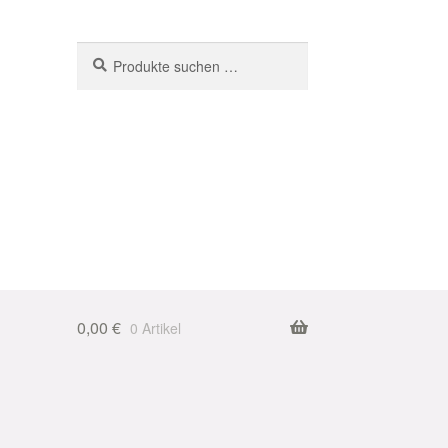
Suchen
Suchen
nach:
0,00
€
0 Artikel