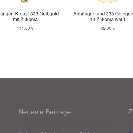
änger “Kreuz” 333 Gelbgold
Anhänger rund 333 Gelbgold
mit Zirkonia
14 Zirkonia weiß
141,00
€
82,00
€
Neueste Beiträge
Z