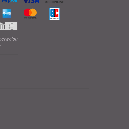
berweisu
g