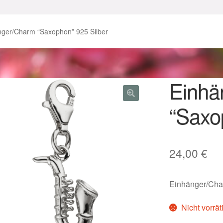
enke zu Ostern 2023
Geschenke zu Ostern 2024
nger/Charm “Saxophon” 925 Silber
chenkideen für Weihnachten 2023
chenkideen für Weihnachten 2025
Einhä
“Saxo
lloween Schmuck online kaufen 2016
lloween Schmuck online kaufen 2018
Im Gedenken an
Impres
24,00
€
o.
Karneval 2019 – Schmuck zu Fasching & Co.
Einhänger/Char
o.
Kasse
Liefer- und Versandkosten
Nicht vorrät
gisches und Festliches zu Halloween