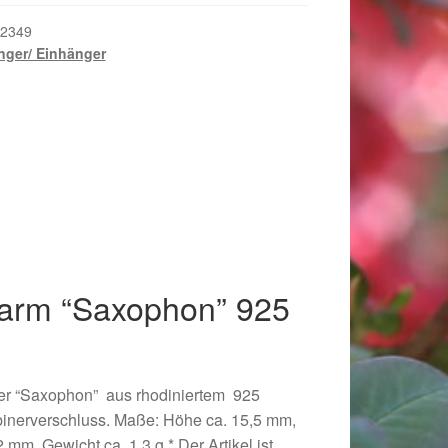
2349
ger/ Einhänger
arm “Saxophon” 925
018
er “Saxophon” aus rhodiniertem 925
abinerverschluss. Maße: Höhe ca. 15,5 mm,
2 mm, Gewicht ca. 1,3 g * Der Artikel ist