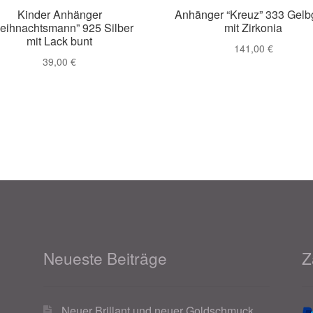
Kinder Anhänger
Anhänger “Kreuz” 333 Gelb
eihnachtsmann” 925 Silber
mit Zirkonia
mit Lack bunt
141,00
€
39,00
€
Neueste Beiträge
Z
Neuer Brillant und neuer Goldschmuck