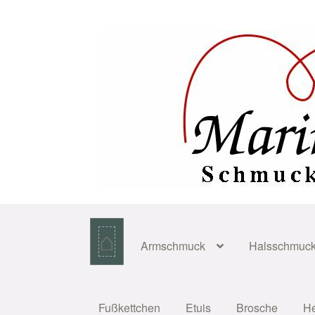
Zur
Zum
Navigation
Inhalt
springen
springen
⌂
Armschmuck
Halsschmuc
Fußkettchen
Etuis
Brosche
H