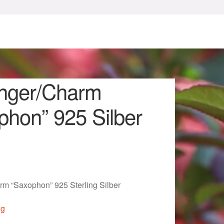
nger/Charm
phon” 925 Silber
sum
m “Saxophon” 925 Sterling Silber
ig