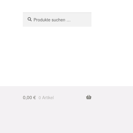
Suchen
Suchen
nach:
0,00
€
0 Artikel