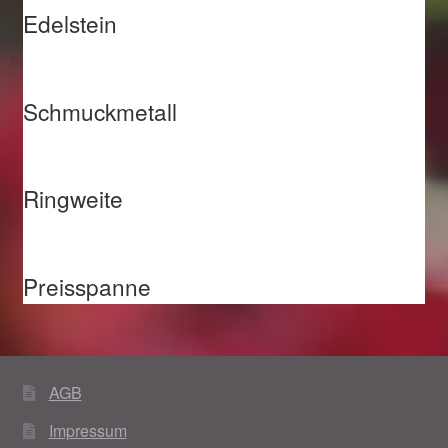
Edelstein
Schmuckmetall
Ringweite
Preisspanne
AGB
Impressum