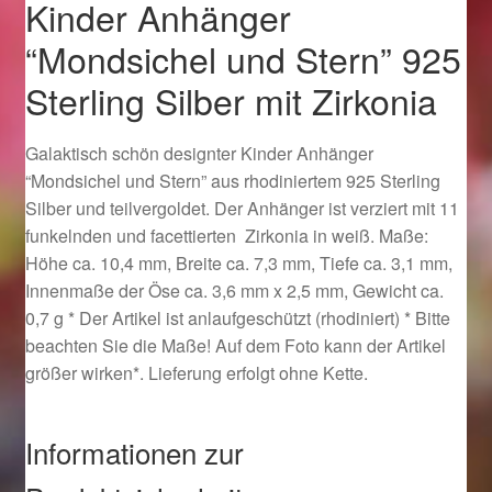
Kinder Anhänger
Ostergeschenke finden für Ostern 2019
“Mondsichel und Stern” 925
Ostergeschenke finden für Ostern 2020
Sterling Silber mit Zirkonia
Ostergeschenke finden für Ostern 2021
Galaktisch schön designter Kinder Anhänger
“Mondsichel und Stern” aus rhodiniertem 925 Sterling
Ostergeschenke finden für Ostern 2022
Silber und teilvergoldet. Der Anhänger ist verziert mit 11
funkelnden und facettierten Zirkonia in weiß. Maße:
Partner
Höhe ca. 10,4 mm, Breite ca. 7,3 mm, Tiefe ca. 3,1 mm,
Innenmaße der Öse ca. 3,6 mm x 2,5 mm, Gewicht ca.
0,7 g * Der Artikel ist anlaufgeschützt (rhodiniert) * Bitte
Shop
beachten Sie die Maße! Auf dem Foto kann der Artikel
größer wirken*. Lieferung erfolgt ohne Kette.
Startseite
Startseite
Informationen zur