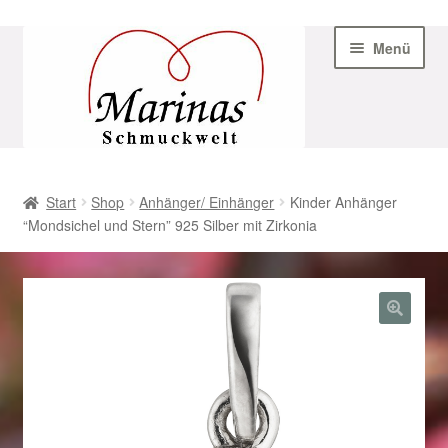
Zur
Zum
Menü
Navigation
Inhalt
springen
springen
Start
Start
Shop
Anhänger/ Einhänger
Kinder Anhänger
“Mondsichel und Stern” 925 Silber mit Zirkonia
AGB
Beispiel-Seite
Datenschutz
Geschenke zu Ostern 2023
Geschenke zu Ostern 2024