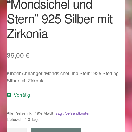
“Mondsichel und
Im Gedenken an
Stern” 925 Silber mit
Impressum
Zirkonia
Karneval 2015 – Schmuck zu Fasching & Co.
Karneval 2019 – Schmuck zu Fasching & Co.
36,00
€
Karneval 2020 – Schmuck zu Fasching & Co.
Kinder Anhänger “Mondsichel und Stern” 925 Sterling
Silber mit Zirkonia
Kasse
Vorrätig
Liefer- und Versandkosten
Alle Preise inkl. 19% MwSt.
zzgl. Versandkosten
Magisches und Festliches zu Halloween
Lieferzeit: 1-3 Tage
Magisches und Festliches zu Halloween
Kinder