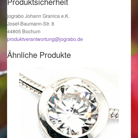
Produktsicherheit
Valentinstag
jograbo Johann Granica e.K.
Valentinstag 2016
Josef-Baumann-Str. 8
44805 Bochum
Valentinstag Geschenke
produktverantwortung@jograbo.de
Vertrag widerrufen
Ähnliche Produkte
Warenkorb
Weihnachtsangebote 2015
Weihnachtsangebote 2016
Weihnachtsangebote 2017
Weihnachtsangebote 2018