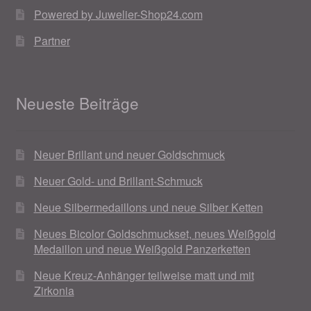
Powered by Juwelier-Shop24.com
Weihnachtsangebote 2019
Partner
Weihnachtsangebote 2020
Weihnachtsangebote 2021
Neueste Beiträge
Widerrufsrecht
Neuer Brillant und neuer Goldschmuck
Woocommerce Predictive Search
Neuer Gold- und Brillant-Schmuck
Neue Silbermedaillons und neue Silber Ketten
Neues Bicolor Goldschmuckset, neues Weißgold
Medaillon und neue Weißgold Panzerketten
Neue Kreuz-Anhänger teilweise matt und mit
Zirkonia