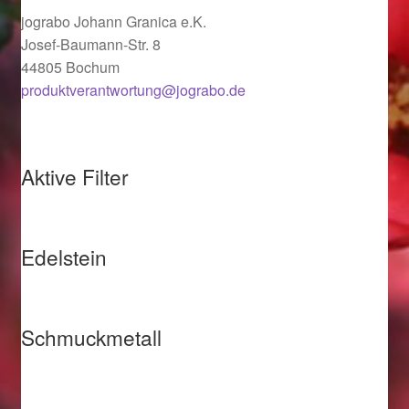
jograbo Johann Granica e.K.
Ostergeschenke finden für Ostern 2019
Josef-Baumann-Str. 8
44805 Bochum
Ostergeschenke finden für Ostern 2020
produktverantwortung@jograbo.de
Ostergeschenke finden für Ostern 2021
Ostergeschenke finden für Ostern 2022
Aktive Filter
Partner
Edelstein
Shop
Startseite
Schmuckmetall
Startseite