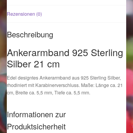
Rezensionen (0)
Magisches und Festliches zu Halloween 2021
Magisches und Festliches zu Halloween 2022
Beschreibung
Mein Konto
Ankerarmband 925 Sterling
Silber 21 cm
Logout
Edel designtes Ankerarmband aus 925 Sterling Silber,
Ostergeschenke finden für Ostern 2015
rhodiniert mit Karabinerverschluss. Maße: Länge ca. 21
cm, Breite ca. 5,5 mm, Tiefe ca. 5,5 mm.
Ostergeschenke finden für Ostern 2016
Ostergeschenke finden für Ostern 2017
Informationen zur
Produktsicherheit
Ostergeschenke finden für Ostern 2018