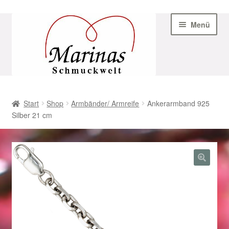
Zur
Zum
Menü
Navigation
Inhalt
springen
springen
Start
Start
Shop
Armbänder/ Armreife
Ankerarmband 925
Silber 21 cm
AGB
Beispiel-Seite
Datenschutz
Geschenke zu Ostern 2023
Geschenke zu Ostern 2024