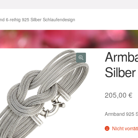
enke zu Ostern 2023
Geschenke zu Ostern 2024
d 6-reihig 925 Silber Schlaufendesign
chenkideen für Weihnachten 2023
chenkideen für Weihnachten 2025
Armba
Silbe
lloween Schmuck online kaufen 2016
lloween Schmuck online kaufen 2018
Im Gedenken an
Impres
205,00
€
o.
Karneval 2019 – Schmuck zu Fasching & Co.
Armband 925 St
o.
Kasse
Liefer- und Versandkosten
Nicht vorrät
gisches und Festliches zu Halloween