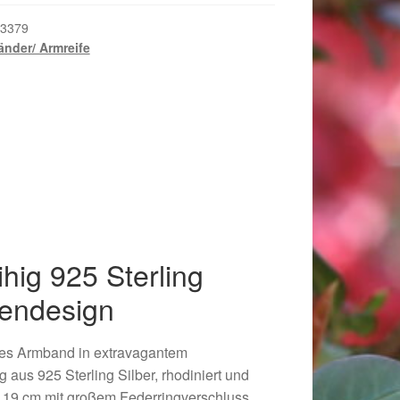
3379
nder/ Armreife
hig 925 Sterling
fendesign
018
es Armband in extravagantem
 aus 925 Sterling Silber, rhodiniert und
a. 19 cm mit großem Federringverschluss,