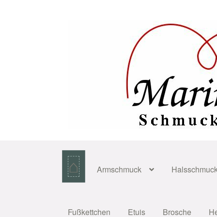
Zur
Zum
Navigation
Inhalt
springen
springen
⌂
Armschmuck
Halsschmuc
Fußkettchen
Etuis
Brosche
H