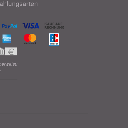
ahlungsarten
berweisu
g