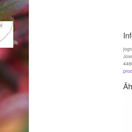
Woocommerce Predictive Search
In
jogr
Jos
448
pro
Äh