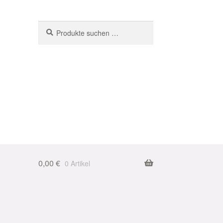
Suchen
Suchen
nach:
0,00
€
0 Artikel