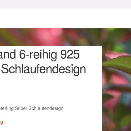
nd 6-reihig 925
r Schlaufendesign
sum
erling Silber Schlaufendesign
ig