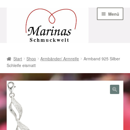
Zur
Zum
Menü
Navigation
Inhalt
springen
springen
Start
Start
Shop
Armbänder/ Armreife
Armband 925 Silber
Schleife eismatt
AGB
Beispiel-Seite
Datenschutz
Geschenke zu Ostern 2023
Geschenke zu Ostern 2024