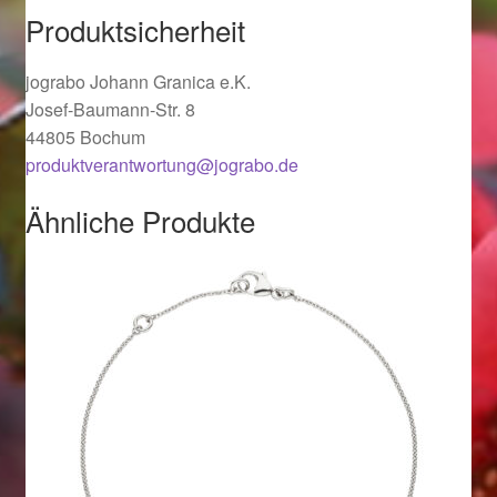
Produktsicherheit
Ostergeschenke finden für Ostern 2019
jograbo Johann Granica e.K.
Ostergeschenke finden für Ostern 2020
Josef-Baumann-Str. 8
44805 Bochum
Ostergeschenke finden für Ostern 2021
produktverantwortung@jograbo.de
Ostergeschenke finden für Ostern 2022
Ähnliche Produkte
Partner
Shop
Startseite
Startseite