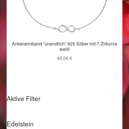
Valentinstag
Valentinstag 2016
Valentinstag Geschenke
Ankerarmband “unendlich” 925 Silber mit 7 Zirkonia
Vertrag widerrufen
weiß
45,00
€
Warenkorb
Weihnachtsangebote 2015
Weihnachtsangebote 2016
Aktive Filter
Weihnachtsangebote 2017
Edelstein
Weihnachtsangebote 2018