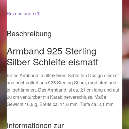
Rezensionen (0)
Magisches und Festliches zu Halloween 2021
Magisches und Festliches zu Halloween 2022
Beschreibung
Mein Konto
Armband 925 Sterling
Silber Schleife eismatt
Logout
Edles Armband in attraktivem Schleifen Design eismatt
Ostergeschenke finden für Ostern 2015
und hochpoliert aus 925 Sterling Silber, rhodiniert und
teilgehämmert. Das Armband ist ca. 21 cm lang und auf
Ostergeschenke finden für Ostern 2016
20 cm verkürzbar mit Karabinerverschluss. Maße:
Gewicht 10,5 g, Breite ca. 11,6 mm, Tiefe ca. 2,1 mm.
Ostergeschenke finden für Ostern 2017
Ostergeschenke finden für Ostern 2018
Informationen zur