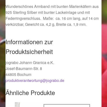
Ostergeschenke finden für Ostern 2019
Wunderschönes Armband mit bunten Marienkäfern aus
925 Sterling Silber mit bunter Lackeinlage und mit
Federringverschluss. Maße: ca. 16 cm lang, auf 14 cm
Ostergeschenke finden für Ostern 2020
verkürzbar, Gewicht ca. 4,2 g, Breite ca. 1,9 mm.
Ostergeschenke finden für Ostern 2021
Informationen zur
Ostergeschenke finden für Ostern 2022
Produktsicherheit
Partner
jograbo Johann Granica e.K.
Josef-Baumann-Str. 8
Shop
44805 Bochum
produktverantwortung@jograbo.de
Startseite
Ähnliche Produkte
Startseite