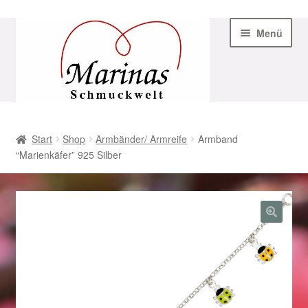
Zur
Zum
Menü
Navigation
Inhalt
springen
springen
Start
Start
Shop
Armbänder/ Armreife
Armband
“Marienkäfer” 925 Silber
AGB
Beispiel-Seite
Datenschutz
Geschenke zu Ostern 2023
Geschenke zu Ostern 2024