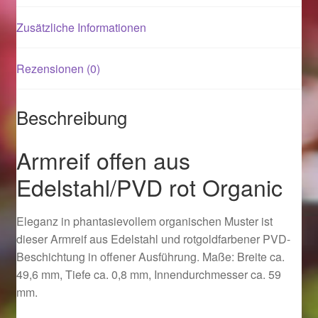
Zusätzliche Informationen
Magisches und Festliches zu Halloween 2021
Rezensionen (0)
Magisches und Festliches zu Halloween 2022
Mein Konto
Beschreibung
Logout
Armreif offen aus
Edelstahl/PVD rot Organic
Ostergeschenke finden für Ostern 2015
Eleganz in phantasievollem organischen Muster ist
Ostergeschenke finden für Ostern 2016
dieser Armreif aus Edelstahl und rotgoldfarbener PVD-
Beschichtung in offener Ausführung. Maße: Breite ca.
Ostergeschenke finden für Ostern 2017
49,6 mm, Tiefe ca. 0,8 mm, Innendurchmesser ca. 59
mm.
Ostergeschenke finden für Ostern 2018