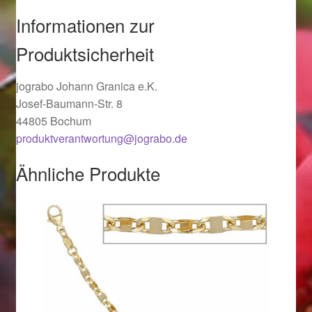
Ostergeschenke finden für Ostern 2019
Informationen zur
Produktsicherheit
Ostergeschenke finden für Ostern 2020
jograbo Johann Granica e.K.
Ostergeschenke finden für Ostern 2021
Josef-Baumann-Str. 8
44805 Bochum
Ostergeschenke finden für Ostern 2022
produktverantwortung@jograbo.de
Partner
Ähnliche Produkte
Shop
Startseite
Startseite