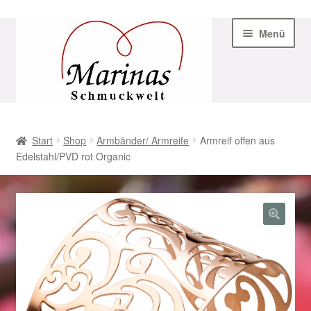
Zur
Zum
Menü
Navigation
Inhalt
springen
springen
Start
Start
Shop
Armbänder/ Armreife
Armreif offen aus
Edelstahl/PVD rot Organic
AGB
Beispiel-Seite
Datenschutz
Geschenke zu Ostern 2023
Geschenke zu Ostern 2024