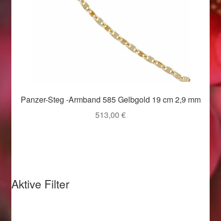
Valentinstag
Valentinstag 2016
Valentinstag Geschenke
Vertrag widerrufen
Panzer-Steg -Armband 585 Gelbgold 19 cm 2,9 mm
Warenkorb
513,00
€
Weihnachtsangebote 2015
Weihnachtsangebote 2016
Aktive Filter
Weihnachtsangebote 2017
Weihnachtsangebote 2018