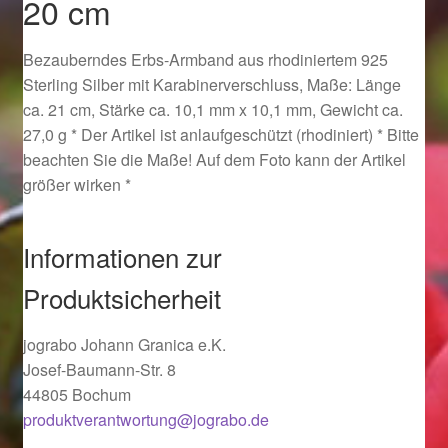
20 cm
Ostergeschenke finden für Ostern 2019
Bezauberndes Erbs-Armband aus rhodiniertem 925
Ostergeschenke finden für Ostern 2020
Sterling Silber mit Karabinerverschluss, Maße: Länge
ca. 21 cm, Stärke ca. 10,1 mm x 10,1 mm, Gewicht ca.
Ostergeschenke finden für Ostern 2021
27,0 g * Der Artikel ist anlaufgeschützt (rhodiniert) * Bitte
beachten Sie die Maße! Auf dem Foto kann der Artikel
Ostergeschenke finden für Ostern 2022
größer wirken *
Partner
Informationen zur
Produktsicherheit
Shop
Startseite
jograbo Johann Granica e.K.
Josef-Baumann-Str. 8
44805 Bochum
Startseite
produktverantwortung@jograbo.de