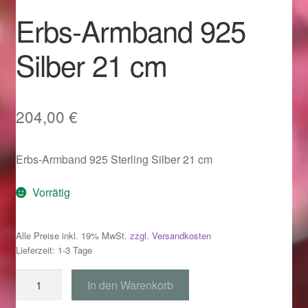
Im Gedenken an
Erbs-Armband 925
Impressum
Silber 21 cm
Karneval 2015 – Schmuck zu Fasching & Co.
204,00
€
Karneval 2019 – Schmuck zu Fasching & Co.
Erbs-Armband 925 Sterling Silber 21 cm
Karneval 2020 – Schmuck zu Fasching & Co.
Vorrätig
Kasse
Liefer- und Versandkosten
Alle Preise inkl. 19% MwSt.
zzgl. Versandkosten
Lieferzeit: 1-3 Tage
Magisches und Festliches zu Halloween
Erbs-
In den Warenkorb
Armband
Magisches und Festliches zu Halloween