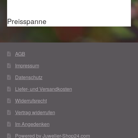
Preisspanne
AGB
Impressum
Datenschutz
Liefer- und Versandkosten
Widerrufsrecht
Vertrag widerrufen
Im Angedenken
Powered by Juwelier-Shop24.com