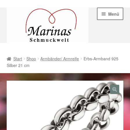
Zur
Zum
Menü
Navigation
Inhalt
springen
springen
Start
Start
Shop
Armbänder/ Armreife
Erbs-Armband 925
Silber 21 cm
AGB
Beispiel-Seite
Datenschutz
Geschenke zu Ostern 2023
Geschenke zu Ostern 2024